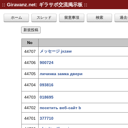
:: Giravanz.net: ギラサポ交流掲示板 ::
ホーム
スレッド
留意事項
検索
過去
No
メッセージ jxzaw
44707
44706
900724
44705
личинка замка двери
44704
093816
44703
018695
44702
посетить веб-сайт b
44701
377710