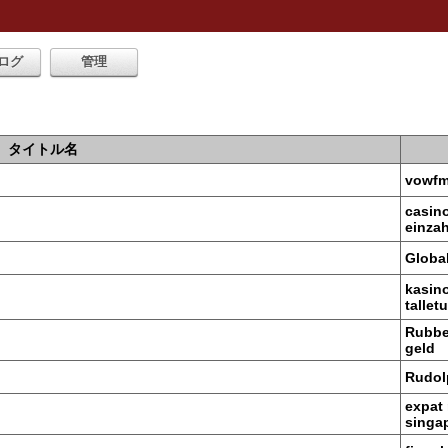
ログ
管理
タイトル名
vowfm
casin
einza
Globa
kasino
tallet
Rubbe
geld
Rudol
expat 
singa