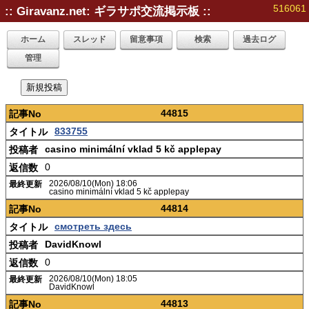
516061
:: Giravanz.net: ギラサポ交流掲示板 ::
ホーム
スレッド
留意事項
検索
過去ログ
管理
44815
833755
casino minimální vklad 5 kč applepay
0
2026/08/10(Mon) 18:06
casino minimální vklad 5 kč applepay
44814
смотреть здесь
DavidKnowl
0
2026/08/10(Mon) 18:05
DavidKnowl
44813