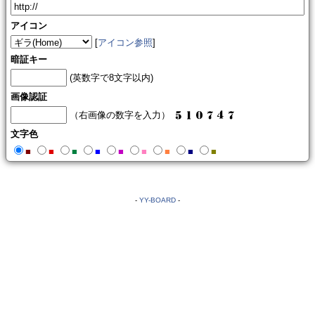
アイコン
[
アイコン参照
]
暗証キー
(英数字で8文字以内)
画像認証
（右画像の数字を入力）
文字色
■
■
■
■
■
■
■
■
■
-
YY-BOARD
-