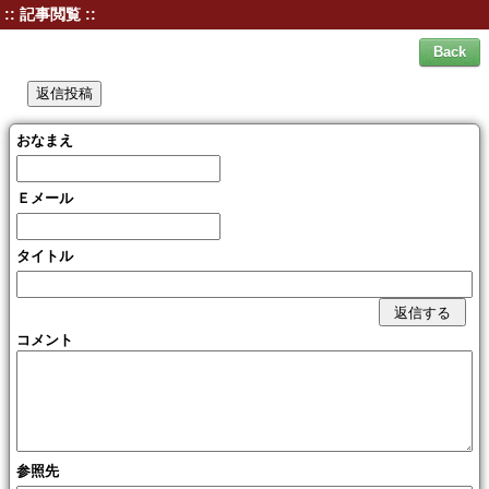
:: 記事閲覧 ::
おなまえ
Ｅメール
タイトル
コメント
参照先