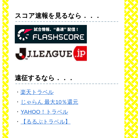
スコア速報を見るなら．．．
遠征するなら．．．
・
楽天トラベル
・
じゃらん 最大10％還元
・
YAHOO！トラベル
・
【るるぶトラベル】