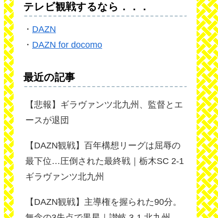
テレビ観戦するなら．．．
・
DAZN
・
DAZN for docomo
最近の記事
【悲報】ギラヴァンツ北九州、監督とエ
ースが退団
【DAZN観戦】百年構想リーグは屈辱の
最下位…圧倒された最終戦｜栃木SC 2-1
ギラヴァンツ北九州
【DAZN観戦】主導権を握られた90分。
無念の3失点で黒星｜讃岐 3-1 北九州