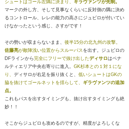
シュートはゴール左隅に決まり、
ギラヴァンツが先制。
マークの外し方、そして見事なくらいに反対側の隅に決め
るコントロール、レレの能力の高さにジュビロが付いてい
けなかったという感じ、さすがです！
その勢いが収まらないまま、
後半15分の北九州の攻撃。
佐藤亮
が敵陣浅い位置からスルーパス
を出す。ジュビロの
DFラインから
完全にフリーで抜け出した
ディサロ
はペナ
ルティエリア中央右寄りに進入。
GK杉本との１対１にな
り、
ディサロが右足を振り抜くと、
低いシュートはGKの
脇を抜けてゴールネットを揺らして、
ギラヴァンツの追加
点。
これもパスを出すタイミングも、抜け出すタイミングも絶
妙！！
そこからジュビロも攻めるのですが、精度がよろしくな