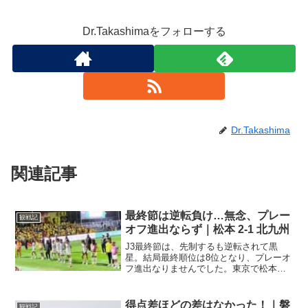
Dr.Takashimaをフォローする
Dr.Takashima
関連記事
最終節は逆転負け…無念、プレー
観戦記
オフ進出ならず｜松本 2-1 北九州
J3最終節は、先制するも逆転されて黒
星。結局最終順位は8位となり、プレーオ
フ進出なりませんでした。東京で松本ホ
ーム！？明治安田J3リーグは、ついに最
終節。第37節を終えた時点での順位表を
見てみますと、こんな感じ。順位チーム
得点差ほどの差はなかった！｜磐
観戦記