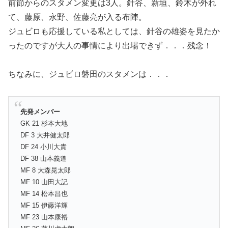
前節からのスタメン変更は3人。針谷、新垣、鈴木が外れ
て、藤原、永野、佐藤亮が入る布陣。
ジュビロも応援している私としては、針谷の雄姿を見たか
ったのですが大人の事情により出場できず．．．残念！
ちなみに、ジュビロ磐田のスタメンは．．．
先発メンバー
GK 21 杉本大地
DF 3 大井健太郎
DF 24 小川大貴
DF 38 山本義道
MF 8 大森晃太郎
MF 10 山田大記
MF 14 松本昌也
MF 15 伊藤洋輝
MF 23 山本康裕