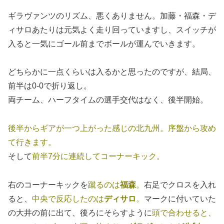
ギラヴァンツのリズム、悪くありません。加藤・福森・デ
ィサロあたりは元気よく走り回っていますし、スイッチが
入ると一気にゴール前までボールが運んでいきます。
どちらかに一点くらいは入るかと思ったのですが、結局、
前半は0-0で折り返し。
両チーム、ハーフタイムの選手交代はなく、後半開始。
後半からギアが一つ上がった感じの北九州。序盤から攻め
て行きます。
そして
前半7分に連続してコーナーキック。
右のコーナーキックを
蹴るのは
福森
。
右足でクロスを入れ
ると、
中央で反応したのは
ディサロ
。
マークに付いていた
の大井の前に出て、後ろにそらすように
頭で合わせると、