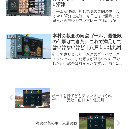
1 沼津
ホーム沼津戦、押し気味の展開の中、よ
うやく87分に先制。今日こそは勝利、と
思ったら最後のワンプレーで追いつかれ
ドローでした。年に一度の恒例行事カレ
コレ15年以上昔の話ですが、転勤で北九
州に赴任していたことがありました。そ
本村の執念の同点ゴール、最低限
観戦記
のときに近くの本城陸...
の仕事はできた。これで満足して
はいけないけど｜八戸 1-1 北九州
行って参りました、八戸のプライフーズ
スタジアム。まだ寒さが残る中の八戸で
したが、試合は熱かったですよ。前半11
分で先制されるも、前半のうちに追いつ
き、その後は一進一退の攻防、見ごたえ
ありました。アウェイ八戸は思いのほ
か、遠かった明治安田生命...
ボールを持てどもチャンスをつくれ
ず．．．完敗｜山口 4-1 北九州
有終の美のホーム最終戦