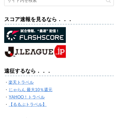
スコア速報を見るなら．．．
遠征するなら．．．
・
楽天トラベル
・
じゃらん 最大10％還元
・
YAHOO！トラベル
・
【るるぶトラベル】