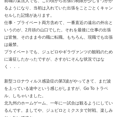
前職の某法人でも、この頃から出張の制限が少しずつかか
るようになり、当初は入れていた出張をことごとくキャン
セルした記憶があります。
仕事・プライベート両方含めて、一番直近の遠出の外出と
いうのが、2月頭の山口でした。それを最後に仕事の出張
は皆無、そのまま今の職に転職。もちろん、現職でも出張
は厳禁。
プライベートでも、ジュビロやギラヴァンツの観戦のため
に遠征したかったですが、さすがにそんな状況ではな
く．．．
新型コロナウィルス感染症の第3波がやってきて、まだ波
を上っている途中という感じがしますが、Go To トラベ
ル、しちゃいました。
北九州のホームゲーム、一年に一試合は観るようにしてい
るんです。ましてや、ジュビロとミクスタで対戦、楽しみ