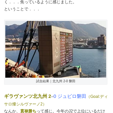
く．．．焦っているように感じました。
ということで．．．
試合結果｜北九州 2-0 磐田
ギラヴァンツ北九州 2
0 ジュビロ磐田
–
（Goal:ディ
サロ燦シルヴァーノ2）
なんか、
貫禄勝ち
って感じ。今年のJ2で上位にいるだけ