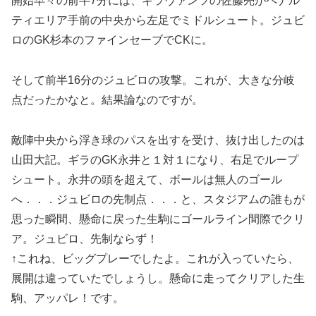
開始早々の前半7分には、ギラヴァンツの佐藤亮がペナル
ティエリア手前の中央から左足でミドルシュート。ジュビ
ロのGK杉本のファインセーブでCKに。
そして前半16分のジュビロの攻撃。これが、大きな分岐
点だったかなと。結果論なのですが。
敵陣中央から浮き球のパスを出すを受け、抜け出したのは
山田大記。ギラのGK永井と１対１になり、右足でループ
シュート。永井の頭を超えて、ボールは無人のゴール
へ．．．ジュビロの先制点．．．と、スタジアムの誰もが
思った瞬間、懸命に戻った生駒にゴールライン間際でクリ
ア。ジュビロ、先制ならず！
↑これね、ビッグプレーでしたよ。これが入っていたら、
展開は違っていたでしょうし。懸命に走ってクリアした生
駒、アッパレ！です。