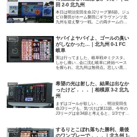
勝点得失点5鹿児島...
田 2-0 北九州
本日は明治安田生命J2リーグ第6節。ジュ
ビロ磐田がホーム磐田にギラヴァンツ北
九州を迎え撃つ一戦。この両チームの対
戦、何度も書いてますけど、複雑なんだ
よなー。選手起用の差？選手層の差？？
ホーム、ジュビロ磐田のスターティング
ヤバイよヤバイよ、ゴールの臭い
観戦記
イレブンを見てみます...
がしなかった…｜北九州 0-1 FC
岐阜
実は行ってました、岐阜戦＠ミクスタ。
しかし痛い...会に沈む岐阜に終始ペース
を握られ、北九州は無得点。悲しい黒星
です。約一年ぶりのミクスタ私ね、一年
に一度はミクスタに行くって決めている
んですよ。北九州を離れてから、コロナ
希望の光は射した、結果は出なか
観戦記
のときを除いて、年に...
ったけど．．．｜相模原 3-2 北九
州
まずはゴールが欲しい．．．明治安田生
命J3リーグも、気づけば第11節。今年の
J3リーグは全34節と考えると、1/3ですか
らね、そろそろ中盤戦に差し掛かるとこ
ろ。我らがギラヴァンツ北九州ですが、
ここのところリーグ戦は6試合連続でノー
するりとこぼれ落ちた勝利、最後
観戦記
ゴール。ゴ...
のワンプレーで．．．｜北九州 1-