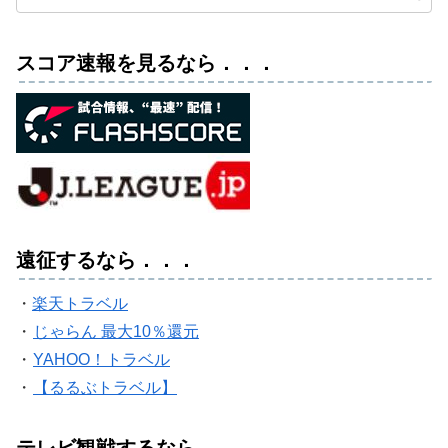
スコア速報を見るなら．．．
遠征するなら．．．
・
楽天トラベル
・
じゃらん 最大10％還元
・
YAHOO！トラベル
・
【るるぶトラベル】