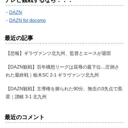
テレビ観戦するなら．．．
・
DAZN
・
DAZN for docomo
最近の記事
【悲報】ギラヴァンツ北九州、監督とエースが退団
【DAZN観戦】百年構想リーグは屈辱の最下位…圧倒さ
れた最終戦｜栃木SC 2-1 ギラヴァンツ北九州
【DAZN観戦】主導権を握られた90分。無念の3失点で黒
星｜讃岐 3-1 北九州
最近のコメント