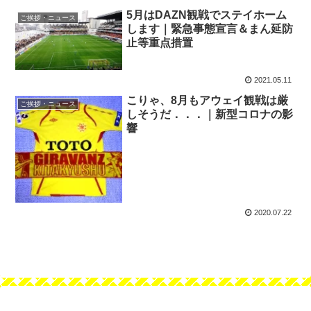
5月はDAZN観戦でステイホーム
ご挨拶・ニュース
します｜緊急事態宣言＆まん延防
止等重点措置
2021.05.11
こりゃ、8月もアウェイ観戦は厳
ご挨拶・ニュース
しそうだ．．．｜新型コロナの影
響
2020.07.22