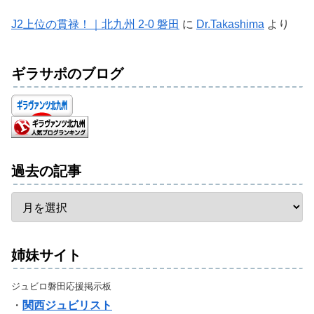
J2上位の貫禄！｜北九州 2-0 磐田
に
Dr.Takashima
より
ギラサポのブログ
過去の記事
姉妹サイト
ジュビロ磐田応援掲示板
・
関西ジュビリスト