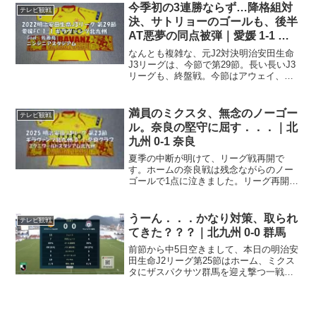
DF 32 永田拓也MF 10 髙橋...
今季初の3連勝ならず…降格組対
テレビ観戦
決、サトリョーのゴールも、後半
AT悪夢の同点被弾｜愛媛 1-1 北
九州
なんとも複雑な、元J2対決明治安田生命
J3リーグは、今節で第29節。長い長いJ3
リーグも、終盤戦。今節はアウェイ、ニ
ンジニアスタジアムに乗り込んで、愛媛
FCと対する一戦。愛媛と言えば、北九州
と同じく昨年、J3で戦っていた同士チー
満員のミクスタ、無念のノーゴー
テレビ観戦
ム。なんとも...
ル。奈良の堅守に屈す．．．｜北
九州 0-1 奈良
夏季の中断が明けて、リーグ戦再開で
す。ホームの奈良戦は残念ながらのノー
ゴールで1点に泣きました。リーグ再開明
治安田J3リーグは、第22節が終わった時
点でしばしの中断。この週末が、三週間
ぶりの第23節となりました。今節はホー
うーん．．．かなり対策、取られ
テレビ観戦
ム、ミクニワールド...
てきた？？？｜北九州 0-0 群馬
前節から中5日空きまして、本日の明治安
田生命J2リーグ第25節はホーム、ミクス
タにザスパクサツ群馬を迎え撃つ一戦。
またしてもノーゴール．．．今日の先発
は．．．GK 31 永井堅梧DF 3 福森健太
DF 6 岡村和哉DF 16 村松航太DF ...