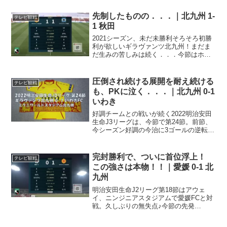
先制したものの．．．｜北九州 1-
テレビ観戦
1 秋田
2021シーズン、未だ未勝利そろそろ初勝
利が欲しいギラヴァンツ北九州！まだま
だ生みの苦しみは続く．．．今節はホー
ム、ミクスタにブラウブリッツ秋田を迎
え撃つ一戦。J3を圧倒的な強さで勝ち上
がり、J2に昇格した秋田、今季も2勝1分
圧倒され続ける展開を耐え続ける
テレビ観戦
と調子は上向き...
も、PKに泣く．．．｜北九州 0-1
いわき
好調チームとの戦いが続く2022明治安田
生命J3リーグは、今節で第24節。前節、
今シーズン好調の今治に3ゴールの逆転勝
利を収めた北九州。今節はホーム、ミク
ニワールドスタジアム北九州に、いわき
FCを迎え撃つ一戦。前節から、今治・い
完封勝利で、ついに首位浮上！
テレビ観戦
わき・鹿児島...
この強さは本物！！｜愛媛 0-1 北
九州
明治安田生命J2リーグ第18節はアウェ
イ、ニンジニアスタジアムで愛媛FCと対
戦。久しぶりの無失点♪今節の先発
は．．．先発メンバーGK 31 永井堅梧DF
3 福森健太DF 6 岡村和哉DF 16 村松航太