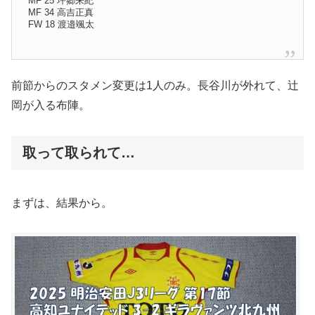
MF 25 坪郷来紀
MF 34 高吉正真
FW 18 渡邉颯太
前節からのスタメン変更は1人のみ。長谷川が外れて、辻
岡が入る布陣。
取って取られて…
まずは、結果から。