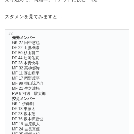
スタメンを見てみますと…
先発メンバー
GK 27 田中悠也
DF 22 山脇樺織
DF 50 杉山耕二
DF 44 辻岡佑真
DF 28 木實快斗
MF 32 高柳郁弥
MF 11 喜山康平
MF 17 岡野凜平
MF 99 樺山諒乃介
MF 21 牛之濵拓
FW 9 河辺 駿太郎
控えメンバー
GK 1 伊藤剛
DF 13 東廉太
DF 23 坂本翔
DF 76 坂本稀吏也
MF 19 吉原楓人
MF 24 吉長真優