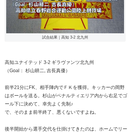
試合結果｜高知 3-2 北九州
高知ユナイテッド 3-2 ギラヴァンツ北九州
（Goal： 杉山耕二, 吉長真優）
前半21分にFK、相手陣内でＦＫを獲得。キッカーの岡野
はボールを送る。杉山がペナルティエリア内から右足でゴ
ール下に決めて、幸先よく先制♪
で、そのまま前半終了、悪くないですよね。
後半開始から選手交代を仕掛けてきたのは、ホームでリー