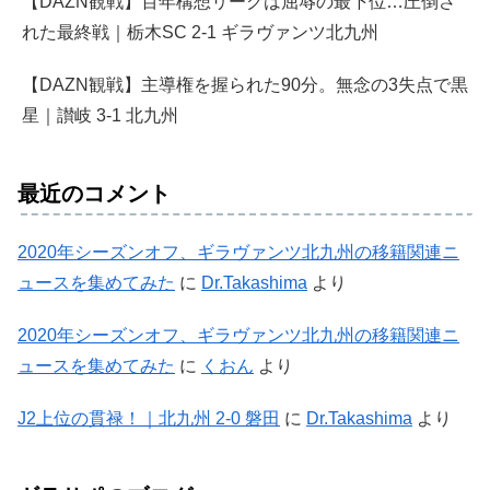
【DAZN観戦】百年構想リーグは屈辱の最下位…圧倒さ
れた最終戦｜栃木SC 2-1 ギラヴァンツ北九州
【DAZN観戦】主導権を握られた90分。無念の3失点で黒
星｜讃岐 3-1 北九州
最近のコメント
2020年シーズンオフ、ギラヴァンツ北九州の移籍関連ニ
ュースを集めてみた
に
Dr.Takashima
より
2020年シーズンオフ、ギラヴァンツ北九州の移籍関連ニ
ュースを集めてみた
に
くおん
より
J2上位の貫禄！｜北九州 2-0 磐田
に
Dr.Takashima
より