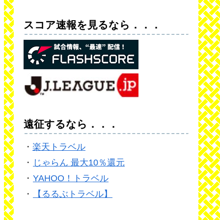
スコア速報を見るなら．．．
遠征するなら．．．
・
楽天トラベル
・
じゃらん 最大10％還元
・
YAHOO！トラベル
・
【るるぶトラベル】