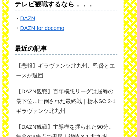
テレビ観戦するなら．．．
・
DAZN
・
DAZN for docomo
最近の記事
【悲報】ギラヴァンツ北九州、監督とエ
ースが退団
【DAZN観戦】百年構想リーグは屈辱の
最下位…圧倒された最終戦｜栃木SC 2-1
ギラヴァンツ北九州
【DAZN観戦】主導権を握られた90分。
無念の3失点で黒星｜讃岐 3-1 北九州