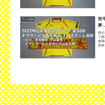
前
テレビ観戦
夢…
残す
で第
復帰
意味