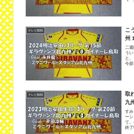
こ
テレビ観戦
州 
二週
うい
と、
今節
取
テレビ観戦
九州
すみ
ーシ
て、
終了