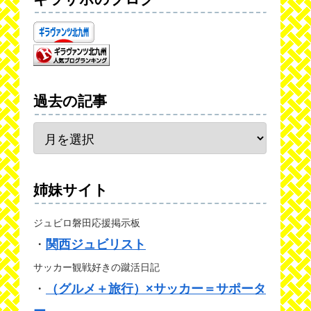
過去の記事
姉妹サイト
ジュビロ磐田応援掲示板
・
関西ジュビリスト
サッカー観戦好きの蹴活日記
・
（グルメ＋旅行）×サッカー＝サポータ
ー