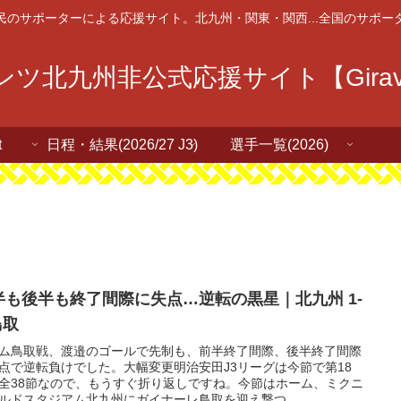
民のサポーターによる応援サイト。北九州・関東・関西...全国のサポー
ツ北九州非公式応援サイト【Giravan
t
日程・結果(2026/27 J3)
選手一覧(2026)
半も後半も終了間際に失点…逆転の黒星｜北九州 1-
鳥取
ム鳥取戦、渡邉のゴールで先制も、前半終了間際、後半終了間際
点で逆転負けでした。大幅変更明治安田J3リーグは今節で第18
全38節なので、もうすぐ折り返しですね。今節はホーム、ミクニ
ルドスタジアム北九州にガイナーレ鳥取を迎え撃つ...