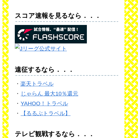
スコア速報を見るなら．．．
遠征するなら．．．
・
楽天トラベル
・
じゃらん 最大10％還元
・
YAHOO！トラベル
・
【るるぶトラベル】
テレビ観戦するなら．．．