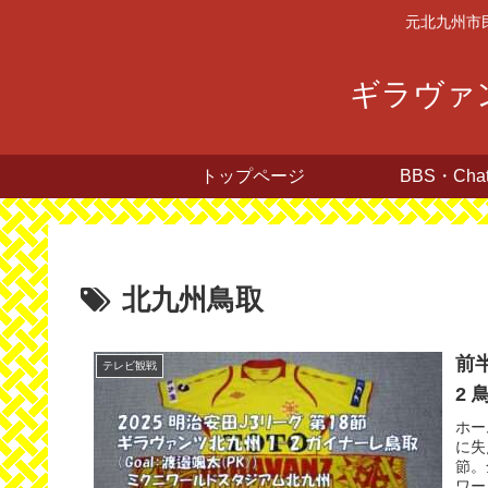
元北九州市
ギラヴァン
トップページ
BBS・Cha
北九州鳥取
前
テレビ観戦
2 
ホー
に失
節。
ワー