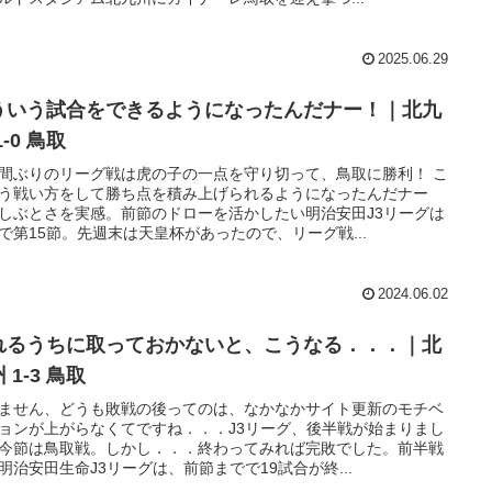
2025.06.29
ういう試合をできるようになったんだナー！｜北九
1-0 鳥取
間ぶりのリーグ戦は虎の子の一点を守り切って、鳥取に勝利！ こ
う戦い方をして勝ち点を積み上げられるようになったんだナー
しぶとさを実感。前節のドローを活かしたい明治安田J3リーグは
で第15節。先週末は天皇杯があったので、リーグ戦...
2024.06.02
れるうちに取っておかないと、こうなる．．．｜北
 1-3 鳥取
ません、どうも敗戦の後ってのは、なかなかサイト更新のモチベ
ョンが上がらなくてですね．．．J3リーグ、後半戦が始まりまし
今節は鳥取戦。しかし．．．終わってみれば完敗でした。前半戦
明治安田生命J3リーグは、前節までで19試合が終...