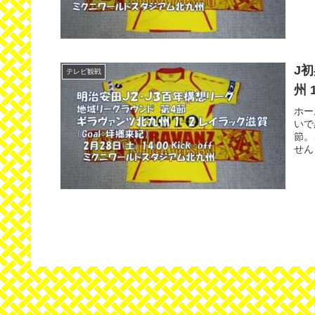
J
テレビ観戦
州 
ホー
いで
節。
せん