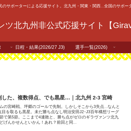
民のサポーターによる応援サイト。北九州・関東・関西...全国のサポー
ツ北九州非公式応援サイト【Giravan
t
日程・結果(2026/27 J3)
選手一覧(2026)
制した、複数得点、でも黒星…｜北九州 2-3 宮崎
ムの宮崎戦、坪郷のゴールで先制。しかしそこから3失点...なんと
点目を取るも黒星。未だ勝ち点なし明治安田J2･J3百年構想リーグ
節で第5節。ここまで4連敗と、勝ち点がゼロのギラヴァンツ北九
どげんかせんといかん！あれ？前回と同...