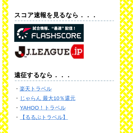
スコア速報を見るなら．．．
遠征するなら．．．
・
楽天トラベル
・
じゃらん 最大10％還元
・
YAHOO！トラベル
・
【るるぶトラベル】