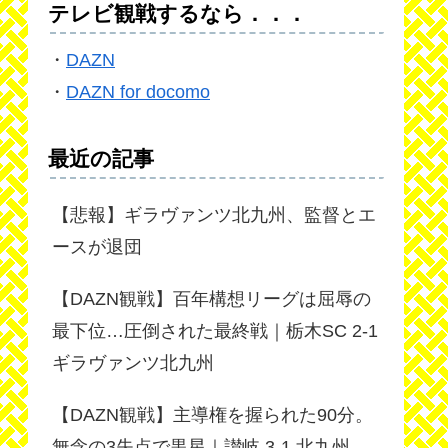
テレビ観戦するなら．．．
・
DAZN
・
DAZN for docomo
最近の記事
【悲報】ギラヴァンツ北九州、監督とエ
ースが退団
【DAZN観戦】百年構想リーグは屈辱の
最下位…圧倒された最終戦｜栃木SC 2-1
ギラヴァンツ北九州
【DAZN観戦】主導権を握られた90分。
無念の3失点で黒星｜讃岐 3-1 北九州