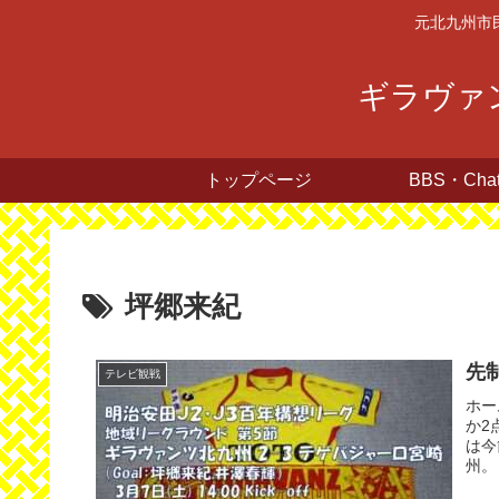
元北九州市
ギラヴァン
トップページ
BBS・Cha
坪郷来紀
先
テレビ観戦
ホー
か2
は今
州。