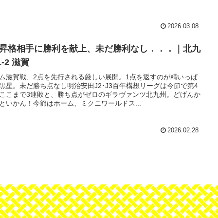
2026.03.08
初昇格相手に勝利を献上、未だ勝利なし．．．｜北九
1-2 滋賀
ム滋賀戦、2点を先行される厳しい展開。1点を返すのが精いっぱ
黒星。未だ勝ち点なし明治安田J2･J3百年構想リーグは今節で第4
ここまで3連敗と、勝ち点がゼロのギラヴァンツ北九州。どげんか
といかん！今節はホーム、ミクニワールドス...
2026.02.28