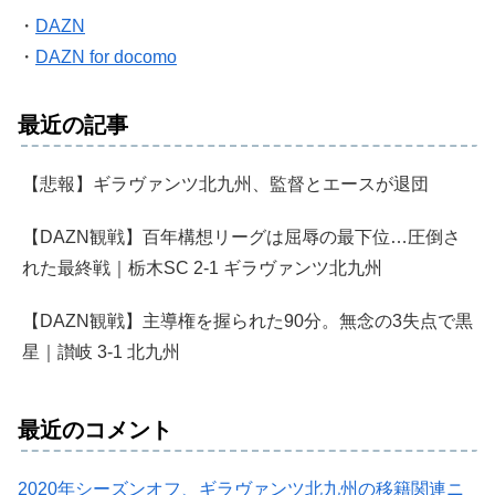
・
DAZN
・
DAZN for docomo
最近の記事
【悲報】ギラヴァンツ北九州、監督とエースが退団
【DAZN観戦】百年構想リーグは屈辱の最下位…圧倒さ
れた最終戦｜栃木SC 2-1 ギラヴァンツ北九州
【DAZN観戦】主導権を握られた90分。無念の3失点で黒
星｜讃岐 3-1 北九州
最近のコメント
2020年シーズンオフ、ギラヴァンツ北九州の移籍関連ニ