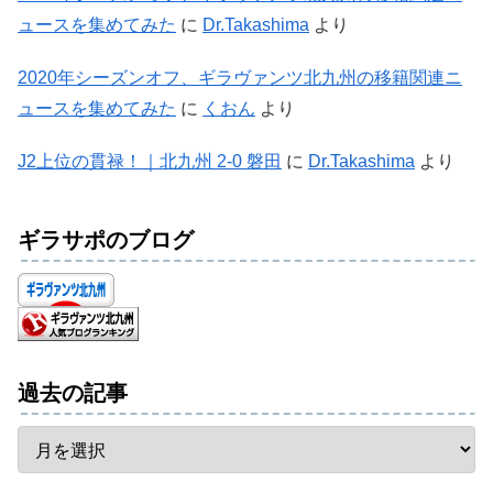
ュースを集めてみた
に
Dr.Takashima
より
2020年シーズンオフ、ギラヴァンツ北九州の移籍関連ニ
ュースを集めてみた
に
くおん
より
J2上位の貫禄！｜北九州 2-0 磐田
に
Dr.Takashima
より
ギラサポのブログ
過去の記事