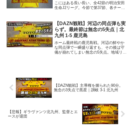
こにはある長い長い、全42節の明治安田
生命J2リーグ。今節で第37節、各チー
ム、最後の力を振り絞っての戦いとなり
ます。我らがギラヴァンツ北九州、残留
争いから抜け出せずにいますが、もうこ
【DAZN観戦】河辺の同点弾も実
テレビ観戦
こまでくると、相手が...
らず。最終節は無念の5失点｜北
九州 1-5 鹿児島
ホーム最終戦の鹿児島戦。河辺の鮮やか
な同点弾で一瞬盛り返すも、その後は守
備が崩れてしまい無念の5失点。地域リー
グラウンドは最下位で終えることとなり
ました。最終節明治安田J2・J3百年構想
リーグは、今節が最終節。なかなか調子
に乗り切れないまま...
【DAZN観戦】主導権を握られた90分。
無念の3失点で黒星｜讃岐 3-1 北九州
【悲報】ギラヴァンツ北九州、監督とエ
ースが退団