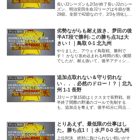
長いJ2シーズンも2/3が終了長いJ2のシー
ズン、明治安田生命J2リーグは今節が第
29節。全部で42節なので、2/3を消化した
ことになります。ここからがホントにホ
ントの正念場、ギラヴァンツ北九州は残
留争い真っただ中ですが、ここから対戦
劣勢ながらも耐え抜き、夛田の後
テレビ観戦
するチ...
半AT段で勝利♪この勝ち点3は大
きい！｜鳥取 0-1 北九州
やりました、アウェイ鳥取戦、勝利で
す！ かなり攻め込まれる時間の長い展開
でしたが、耐え抜いて、後半アディショ
ナルタイムの夛田のゴールで勝利で
す！！なかなかトンネル抜けられず明治
安田生命J3リーグは今節で第14節。ここ
追加点取れない＆守り切れな
テレビ観戦
まで13節戦ってきた訳で...
い．．．必然のドロー！？｜北九
州 1-1 長野
J3リーグ第15節はミクスタで長野戦。前
半終了間際の野瀬のゴールで先制する
も、追加点を奪えず、後半41分に同点被
弾．．．ドローでした。前節でようやく
の2勝目明治安田生命は今節で第15節。前
節、第14節の鳥取戦でようやくの今季2勝
とりあえず、最低限の仕事はし
テレビ観戦
目を上げた我...
た。勝ち点1！｜水戸 0-0 北九州
上位対決、絶対に負けられない戦いがそ