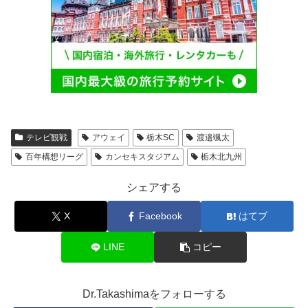
テレビ観戦
アウェイ
栃木SC
渡邉颯太
百年構想リーグ
カンセキスタジアム
栃木北九州
シェアする
X
Facebook
はてブ
LINE
コピー
Dr.Takashimaをフォローする