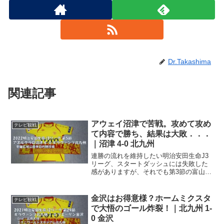
Dr.Takashima
関連記事
アウェイ沼津で苦戦。攻めて攻め
テレビ観戦
て内容で勝ち、結果は大敗．．．
｜沼津 4-0 北九州
連勝の流れを維持したい明治安田生命J3
リーグ、スタートダッシュには失敗した
感がありますが、それでも第3節の富山
戦、第4節の今治戦と連勝J2に昇格するた
めには、連勝って大事ですからね、この
良い流れを維持したいところです。今節
金沢はお得意様？ホームミクスタ
テレビ観戦
の第5節はアウェイ...
で大悟のゴール炸裂！｜北九州 1-
0 金沢