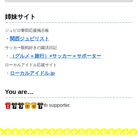
姉妹サイト
ジュビロ磐田応援掲示板
・
関西ジュビリスト
サッカー観戦好きの蹴活日記
・
（グルメ＋旅行）×サッカー＝サポーター
ローカルアイドル応援サイト
・
ローカルアイドル.jp
You are…
th supporter.