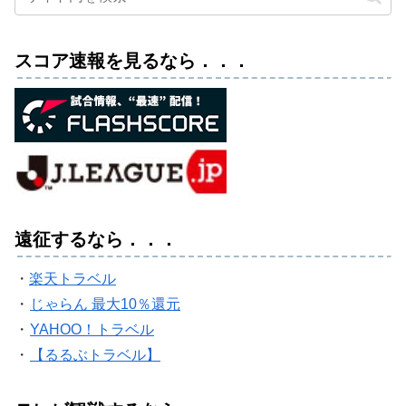
スコア速報を見るなら．．．
遠征するなら．．．
・
楽天トラベル
・
じゃらん 最大10％還元
・
YAHOO！トラベル
・
【るるぶトラベル】