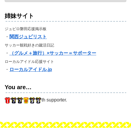
姉妹サイト
ジュビロ磐田応援掲示板
・
関西ジュビリスト
サッカー観戦好きの蹴活日記
・
（グルメ＋旅行）×サッカー＝サポーター
ローカルアイドル応援サイト
・
ローカルアイドル.jp
You are…
th supporter.