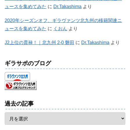
ュースを集めてみた
に
Dr.Takashima
より
2020年シーズンオフ、ギラヴァンツ北九州の移籍関連ニ
ュースを集めてみた
に
くおん
より
J2上位の貫禄！｜北九州 2-0 磐田
に
Dr.Takashima
より
ギラサポのブログ
過去の記事