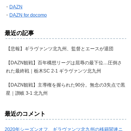
・
DAZN
・
DAZN for docomo
最近の記事
【悲報】ギラヴァンツ北九州、監督とエースが退団
【DAZN観戦】百年構想リーグは屈辱の最下位…圧倒さ
れた最終戦｜栃木SC 2-1 ギラヴァンツ北九州
【DAZN観戦】主導権を握られた90分。無念の3失点で黒
星｜讃岐 3-1 北九州
最近のコメント
2020年シーズンオフ、ギラヴァンツ北九州の移籍関連ニ