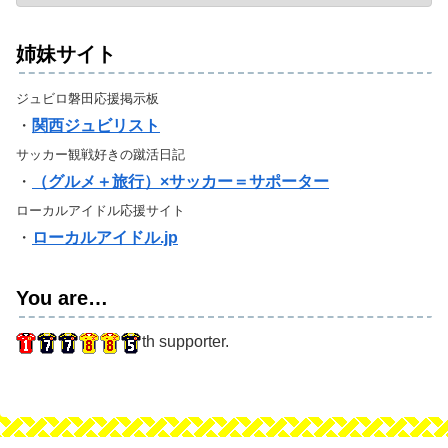
姉妹サイト
ジュビロ磐田応援掲示板
・
関西ジュビリスト
サッカー観戦好きの蹴活日記
・
（グルメ＋旅行）×サッカー＝サポーター
ローカルアイドル応援サイト
・
ローカルアイドル.jp
You are…
th supporter.