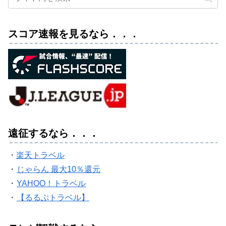
スコア速報を見るなら．．．
遠征するなら．．．
・
楽天トラベル
・
じゃらん 最大10％還元
・
YAHOO！トラベル
・
【るるぶトラベル】