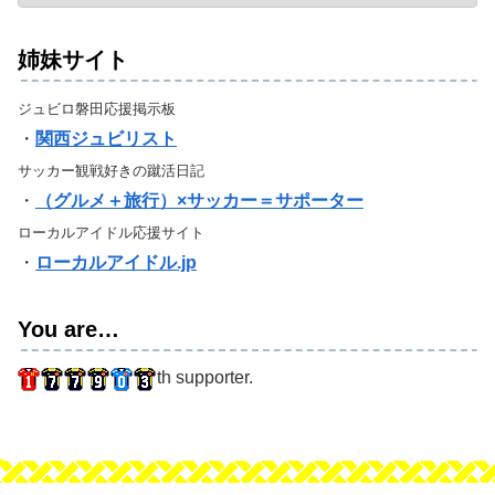
姉妹サイト
ジュビロ磐田応援掲示板
・
関西ジュビリスト
サッカー観戦好きの蹴活日記
・
（グルメ＋旅行）×サッカー＝サポーター
ローカルアイドル応援サイト
・
ローカルアイドル.jp
You are…
th supporter.