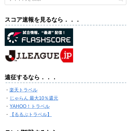
スコア速報を見るなら．．．
遠征するなら．．．
・
楽天トラベル
・
じゃらん 最大10％還元
・
YAHOO！トラベル
・
【るるぶトラベル】