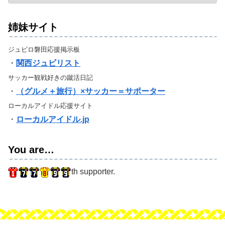
姉妹サイト
ジュビロ磐田応援掲示板
・
関西ジュビリスト
サッカー観戦好きの蹴活日記
・
（グルメ＋旅行）×サッカー＝サポーター
ローカルアイドル応援サイト
・
ローカルアイドル.jp
You are…
th supporter.