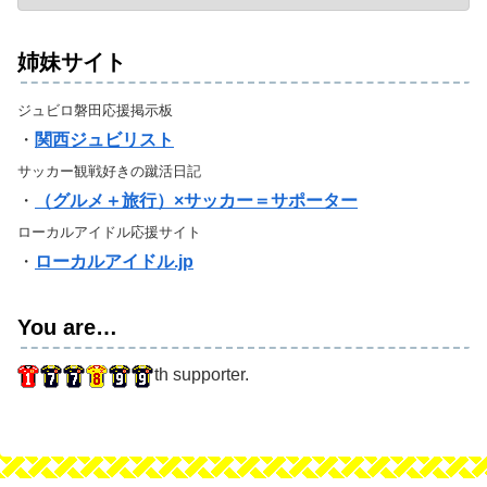
姉妹サイト
ジュビロ磐田応援掲示板
・
関西ジュビリスト
サッカー観戦好きの蹴活日記
・
（グルメ＋旅行）×サッカー＝サポーター
ローカルアイドル応援サイト
・
ローカルアイドル.jp
You are…
th supporter.