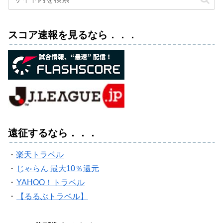
スコア速報を見るなら．．．
遠征するなら．．．
・
楽天トラベル
・
じゃらん 最大10％還元
・
YAHOO！トラベル
・
【るるぶトラベル】