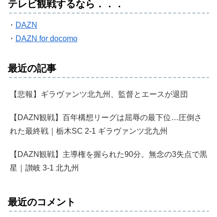
テレビ観戦するなら．．．
・
DAZN
・
DAZN for docomo
最近の記事
【悲報】ギラヴァンツ北九州、監督とエースが退団
【DAZN観戦】百年構想リーグは屈辱の最下位…圧倒さ
れた最終戦｜栃木SC 2-1 ギラヴァンツ北九州
【DAZN観戦】主導権を握られた90分。無念の3失点で黒
星｜讃岐 3-1 北九州
最近のコメント