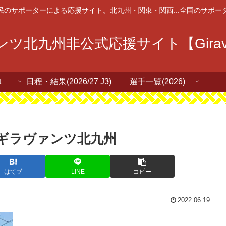
民のサポーターによる応援サイト。北九州・関東・関西...全国のサポー
ツ北九州非公式応援サイト【Giravan
t
日程・結果(2026/27 J3)
選手一覧(2026)
. ギラヴァンツ北九州
はてブ
LINE
コピー
2022.06.19