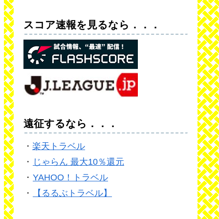
スコア速報を見るなら．．．
遠征するなら．．．
・
楽天トラベル
・
じゃらん 最大10％還元
・
YAHOO！トラベル
・
【るるぶトラベル】