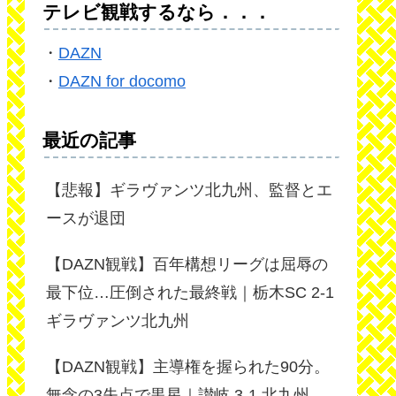
テレビ観戦するなら．．．
・
DAZN
・
DAZN for docomo
最近の記事
【悲報】ギラヴァンツ北九州、監督とエ
ースが退団
【DAZN観戦】百年構想リーグは屈辱の
最下位…圧倒された最終戦｜栃木SC 2-1
ギラヴァンツ北九州
【DAZN観戦】主導権を握られた90分。
無念の3失点で黒星｜讃岐 3-1 北九州