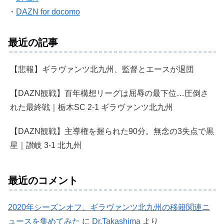
・
DAZN for docomo
最近の記事
【悲報】ギラヴァンツ北九州、監督とエースが退団
【DAZN観戦】百年構想リーグは屈辱の最下位…圧倒さ
れた最終戦｜栃木SC 2-1 ギラヴァンツ北九州
【DAZN観戦】主導権を握られた90分。無念の3失点で黒
星｜讃岐 3-1 北九州
最近のコメント
2020年シーズンオフ、ギラヴァンツ北九州の移籍関連ニ
ュースを集めてみた
に
Dr.Takashima
より