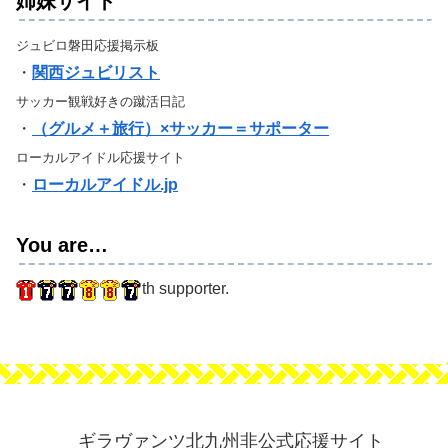
姉妹サイト
ジュビロ磐田応援掲示板
・
関西ジュビリスト
サッカー観戦好きの蹴活日記
・
（グルメ＋旅行）×サッカー＝サポーター
ローカルアイドル応援サイト
・
ローカルアイドル.jp
You are…
th supporter.
ギラヴァンツ北九州非公式応援サイト