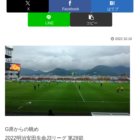
X
Facebook
はてブ
LINE
コピー
2022.10.10
G席からの眺め
2022明治安田生命J3リーグ 第28節