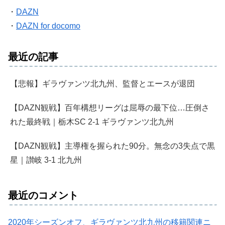
・
DAZN
・
DAZN for docomo
最近の記事
【悲報】ギラヴァンツ北九州、監督とエースが退団
【DAZN観戦】百年構想リーグは屈辱の最下位…圧倒さ
れた最終戦｜栃木SC 2-1 ギラヴァンツ北九州
【DAZN観戦】主導権を握られた90分。無念の3失点で黒
星｜讃岐 3-1 北九州
最近のコメント
2020年シーズンオフ、ギラヴァンツ北九州の移籍関連ニ