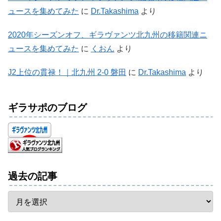
ュースを集めてみた
に
Dr.Takashima
より
2020年シーズンオフ、ギラヴァンツ北九州の移籍関連ニ
ュースを集めてみた
に
くおん
より
J2上位の貫禄！｜北九州 2-0 磐田
に
Dr.Takashima
より
ギラサポのブログ
過去の記事