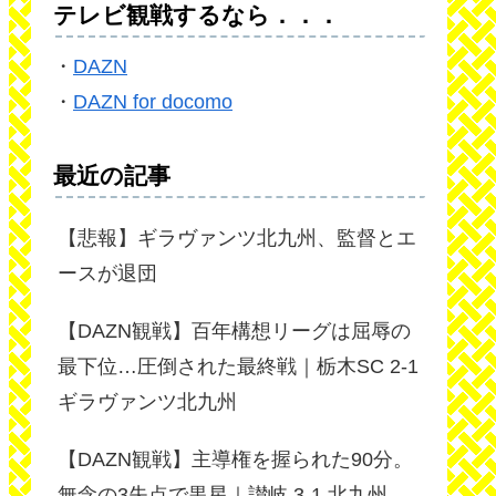
テレビ観戦するなら．．．
・
DAZN
・
DAZN for docomo
最近の記事
【悲報】ギラヴァンツ北九州、監督とエ
ースが退団
【DAZN観戦】百年構想リーグは屈辱の
最下位…圧倒された最終戦｜栃木SC 2-1
ギラヴァンツ北九州
【DAZN観戦】主導権を握られた90分。
無念の3失点で黒星｜讃岐 3-1 北九州