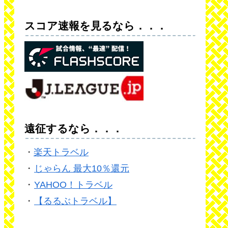
スコア速報を見るなら．．．
遠征するなら．．．
・
楽天トラベル
・
じゃらん 最大10％還元
・
YAHOO！トラベル
・
【るるぶトラベル】