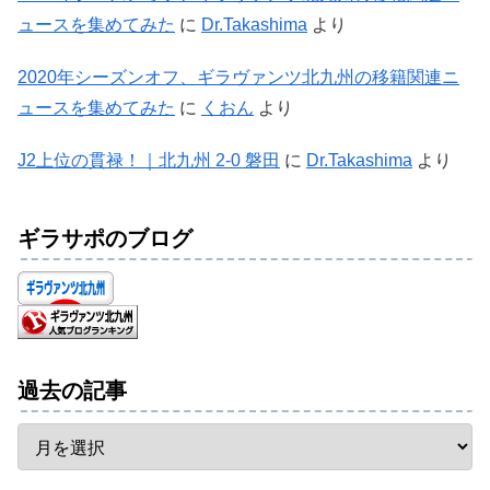
ュースを集めてみた
に
Dr.Takashima
より
2020年シーズンオフ、ギラヴァンツ北九州の移籍関連ニ
ュースを集めてみた
に
くおん
より
J2上位の貫禄！｜北九州 2-0 磐田
に
Dr.Takashima
より
ギラサポのブログ
過去の記事