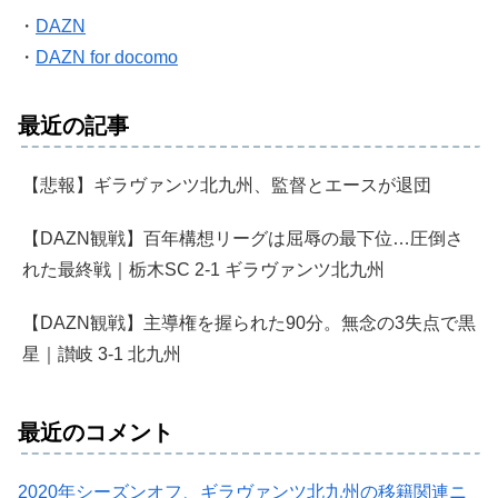
・
DAZN
・
DAZN for docomo
最近の記事
【悲報】ギラヴァンツ北九州、監督とエースが退団
【DAZN観戦】百年構想リーグは屈辱の最下位…圧倒さ
れた最終戦｜栃木SC 2-1 ギラヴァンツ北九州
【DAZN観戦】主導権を握られた90分。無念の3失点で黒
星｜讃岐 3-1 北九州
最近のコメント
2020年シーズンオフ、ギラヴァンツ北九州の移籍関連ニ