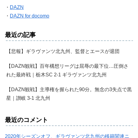
・
DAZN
・
DAZN for docomo
最近の記事
【悲報】ギラヴァンツ北九州、監督とエースが退団
【DAZN観戦】百年構想リーグは屈辱の最下位…圧倒さ
れた最終戦｜栃木SC 2-1 ギラヴァンツ北九州
【DAZN観戦】主導権を握られた90分。無念の3失点で黒
星｜讃岐 3-1 北九州
最近のコメント
2020年シーズンオフ、ギラヴァンツ北九州の移籍関連ニ