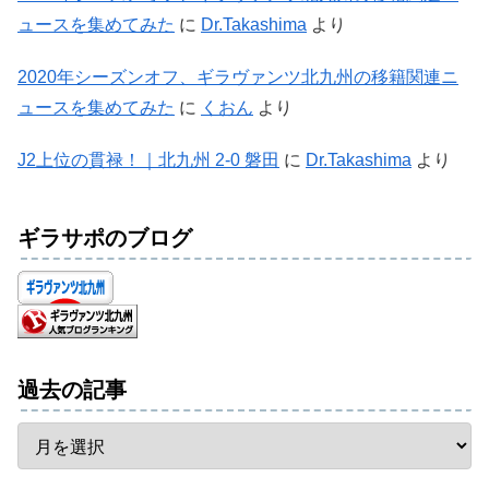
ュースを集めてみた
に
Dr.Takashima
より
2020年シーズンオフ、ギラヴァンツ北九州の移籍関連ニ
ュースを集めてみた
に
くおん
より
J2上位の貫禄！｜北九州 2-0 磐田
に
Dr.Takashima
より
ギラサポのブログ
過去の記事