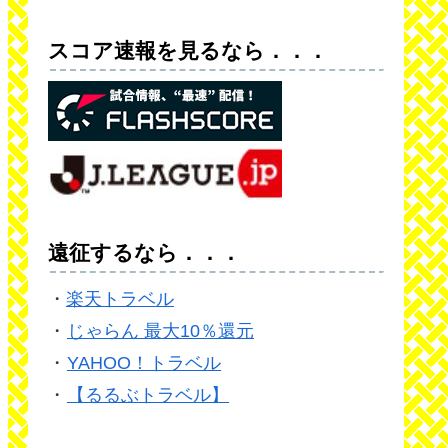
スコア速報を見るなら．．．
遠征するなら．．．
・
楽天トラベル
・
じゃらん 最大10％還元
・
YAHOO！トラベル
・
【るるぶトラベル】