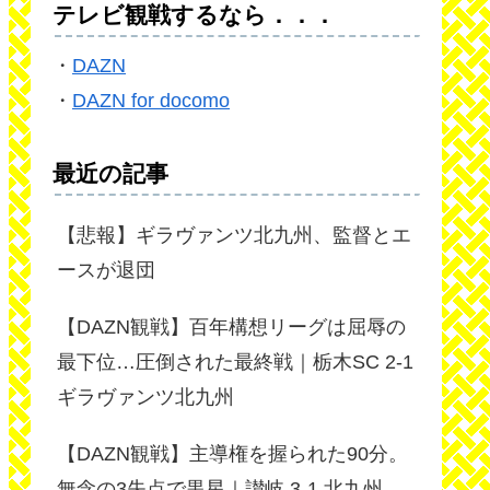
テレビ観戦するなら．．．
・
DAZN
・
DAZN for docomo
最近の記事
【悲報】ギラヴァンツ北九州、監督とエ
ースが退団
【DAZN観戦】百年構想リーグは屈辱の
最下位…圧倒された最終戦｜栃木SC 2-1
ギラヴァンツ北九州
【DAZN観戦】主導権を握られた90分。
無念の3失点で黒星｜讃岐 3-1 北九州