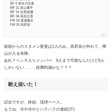
DF 4 長谷川光基
MF 11 喜山康平
MF 24 吉長真優
MF 34 高吉正真
FW 18 渡邉颯太
FW 29 高昇辰
前節からのスタメン変更は1人のみ。高昇辰が外れて、樺
山が入る布陣。
あれ？ベンチ入りメンバー、9人まで可能なんだけど8人
しかいない．．．経費削減かな？？？
耐え抜いた！
試合ですが、終始、琉球ペース。
もうね、冷や冷やとハラハラの連続(汗)