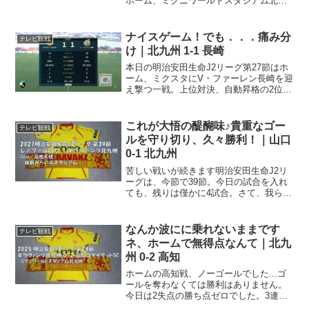
ホーム、ミクニワールドスタジアム北九
州に鹿児島ユナイテッドを迎え撃つ一
戦。福島戦、いわき戦と良い試合のドロ
ーの後、讃岐戦で勝利と良い感じで今節
ナイスゲーム！でも．．．痛み分
テレビ観戦
を迎えた北九州。第14...
け｜北九州 1-1 長崎
本日の明治安田生命J2リーグ第27節はホ
ーム、ミクスタにV・ファーレン長崎を迎
え撃つ一戦。上位対決、自動昇格の2位以
内を目指すことを考えると、なんとして
も勝ち点３を積み重ねたい両チーム。さ
すがは上位対決、見ごたえ充分！今節の
これが大悟の醍醐味♪貴重なゴー
テレビ観戦
スタメンは．．．...
ルを守り切り、久々勝利！｜山口
0-1 北九州
苦しい戦いが続きます明治安田生命J2リ
ーグは、今節で39節。今日の試合を入れ
ても、残りは僅かに4試合。さて、我らが
ギラヴァンツ北九州はJ2残留争い真った
だ中．．．なかなか抜け出せないでいま
す。おまけに、ここ9試合、勝利なしとい
なんか波にに乗れないままです
テレビ観戦
う非常に厳しい...
ネ、ホームで無得点なんて｜北九
州 0-2 高知
ホームの高知戦、ノーゴールでした...ゴ
ールを奪わなくては勝利はありません。
今日は2失点の勝ち点ゼロでした。3連勝
なるか！？明治安田J3リーグは、今節で