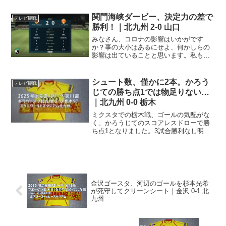
第29節。今日の試合を含めて、残りは10
試合。カウントダウン開始！ですね。群
関門海峡ダービー、決定力の差で
テレビ観戦
馬戦、FC大...
勝利！｜北九州 2-0 山口
みなさん、コロナの影響はいかがです
か？事の大小はあるにせよ、何かしらの
影響は出ていることと思います。私もス
テイホームから完全に抜け出しきれては
おらず、週に2～3日程度の出勤。↑コレで
も、一時期よりは多いんですよ．．．最
シュート数、僅かに2本。かろう
テレビ観戦
近、関東地方では．．．...
じての勝ち点1では物足りない…
｜北九州 0-0 栃木
ミクスタでの栃木戦、ゴールの気配がな
く、かろうじてのスコアレスドローで勝
ち点1となりました。3試合勝利なし明治
安田J3リーグは今節で第11節。リーグ戦
を振り返ってみますと、福島戦：0-1、相
模原戦：1-1、松本戦：1-2と、3試合勝利
なし。...
金沢ゴースタ、河辺のゴールを杉本光希
が死守してクリーンシート｜金沢 0-1 北
九州