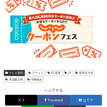
テレビ観戦
アウェイ
FC琉球
J3
琉球北九州
河辺駿太郎
沖縄総合
シェアする
X
Facebook
はてブ