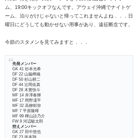
ム、19:00キックオフなんです。アウェイ沖縄でナイトゲ
ーム、泊りがけじゃないと帰ってこれませんよね．．．日
曜日にどうしても動かせない用事があり、遠征断念です。
今節のスタメンを見てみますと．．．
先発メンバー
GK 41 杉本光希
DF 22 山脇樺織
DF 50 杉山耕二
DF 44 辻岡佑真
DF 28 木實快斗
MF 14 井澤春輝
MF 17 岡野凜平
MF 32 高柳郁弥
MF 7 平原隆暉
MF 99 樺山諒乃介
FW 9 河辺駿太郎
控えメンバー
GK 27 田中悠也
DF 23 坂本翔