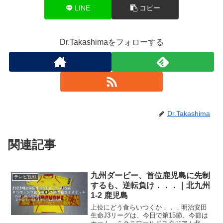
LINE
コピー
Dr.Takashimaをフォローする
Dr.Takashima
関連記事
九州ダービー、首位鹿児島に先制
テレビ観戦
するも、逆転負け．．．｜北九州
1-2 鹿児島
上位にどう食らいつくか．．．明治安田
生命J3リーグは、今日で第15節。今節は