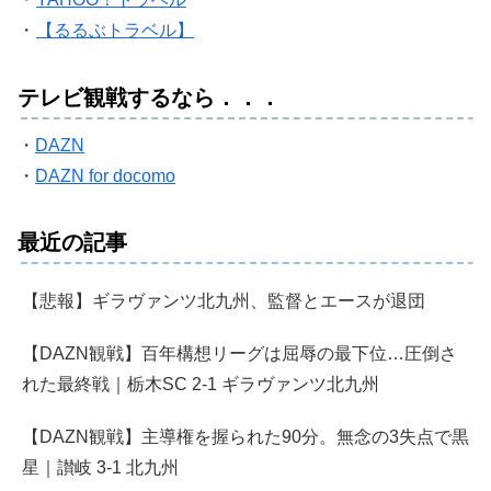
・
【るるぶトラベル】
テレビ観戦するなら．．．
・
DAZN
・
DAZN for docomo
最近の記事
【悲報】ギラヴァンツ北九州、監督とエースが退団
【DAZN観戦】百年構想リーグは屈辱の最下位…圧倒さ
れた最終戦｜栃木SC 2-1 ギラヴァンツ北九州
【DAZN観戦】主導権を握られた90分。無念の3失点で黒
星｜讃岐 3-1 北九州