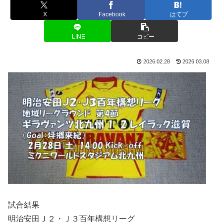
X
Facebook
はてブ
LINE
コピー
2026.02.28
2026.03.08
試合結果
明治安田Ｊ２・Ｊ３百年構想リーグ