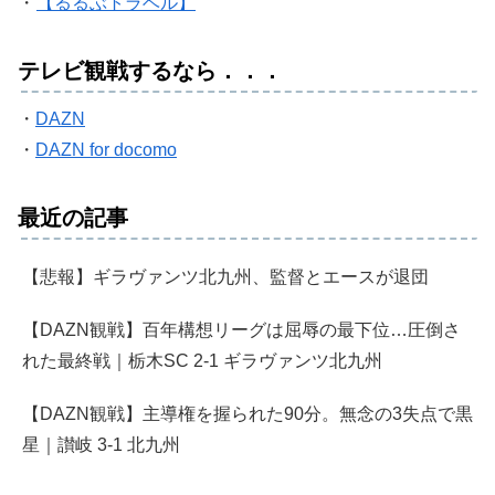
・
【るるぶトラベル】
テレビ観戦するなら．．．
・
DAZN
・
DAZN for docomo
最近の記事
【悲報】ギラヴァンツ北九州、監督とエースが退団
【DAZN観戦】百年構想リーグは屈辱の最下位…圧倒さ
れた最終戦｜栃木SC 2-1 ギラヴァンツ北九州
【DAZN観戦】主導権を握られた90分。無念の3失点で黒
星｜讃岐 3-1 北九州