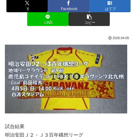
X
Facebook
はてブ
LINE
コピー
2026.04.05
試合結果
明治安田Ｊ２・Ｊ３百年構想リーグ