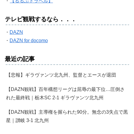
・
【るるぶトラベル】
テレビ観戦するなら．．．
・
DAZN
・
DAZN for docomo
最近の記事
【悲報】ギラヴァンツ北九州、監督とエースが退団
【DAZN観戦】百年構想リーグは屈辱の最下位…圧倒さ
れた最終戦｜栃木SC 2-1 ギラヴァンツ北九州
【DAZN観戦】主導権を握られた90分。無念の3失点で黒
星｜讃岐 3-1 北九州