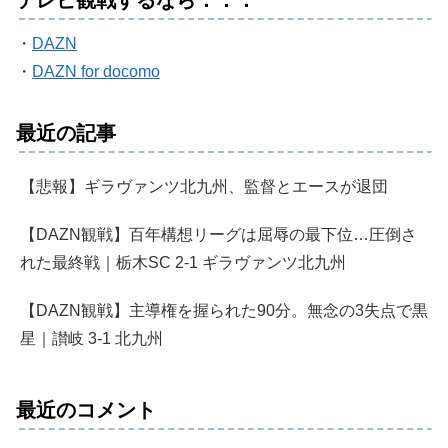
テレビ観戦するなら．．．
・
DAZN
・
DAZN for docomo
最近の記事
【悲報】ギラヴァンツ北九州、監督とエースが退団
【DAZN観戦】百年構想リーグは屈辱の最下位…圧倒さ
れた最終戦｜栃木SC 2-1 ギラヴァンツ北九州
【DAZN観戦】主導権を握られた90分。無念の3失点で黒
星｜讃岐 3-1 北九州
最近のコメント