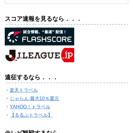
スコア速報を見るなら．．．
遠征するなら．．．
・
楽天トラベル
・
じゃらん 最大10％還元
・
YAHOO！トラベル
・
【るるぶトラベル】