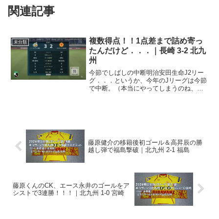
関連記事
複数得点！！1点差まで詰め寄っ
未分類
たんだけど．．．｜長崎 3-2 北九
州
今節でしばしの中断明治安田生命J2リー
グ．．．というか、今年のJリーグは今節
で中断。（本当にやってしまうのね、と
かいう議論はさておいて）オリンピック
のためにしばしの中断期間に入るので、
勝利で気持ち良く終えておきたいとこ
ろ。今節はアウェイ、長...
藤原健介の移籍後初ゴール＆高昇辰の勝
越し弾で福島撃破｜北九州 2-1 福島
藤原くんのCK、エース永井のゴールをア
シストで3連勝！！！｜北九州 1-0 宮崎