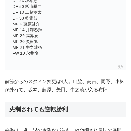
DF 23 坂本翔
DF 50 杉山耕二
DF 13 工藤孝太
DF 33 乾貴哉
MF 6 藤原健介
MF 14 井澤春輝
MF 29 高昇辰
MF 20 矢田旭
MF 21 牛之濵拓
FW 10 永井龍
前節からのスタメン変更は4人。山脇、高吉、岡野、小林
が外れて、坂本、藤原、矢田、牛之濱が入る布陣。
先制されても逆転勝利
前半は一進一退の攻防ながらも、やや押され気味の展開。