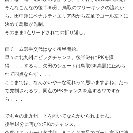
そんなこんなの後半36分、鳥取のフリーキックの流れか
ら、田中翔にペナルティエリア内から左足でゴール左下に
決めて鳥取が先制。
そのまま1点リードされての折り返し。
両チーム選手交代はなく後半開始。
早々に北九州にビッグチャンス。後半6分にPKを獲
得．．．するも、矢田のシュートは鳥取GK高麗に止めら
れて同点ならず．．．
ここまでは、なんかいやーな流れって思いますよね。だっ
て先制されるワ、同点のPKチャンスを逸するワですか
ら．．．
でも今の北九州、下を向いてなんかいられません。
後半14分に再びのPKのチャンス。
今度はキッカーは永井龍。きちんと右足でゴール左下に決