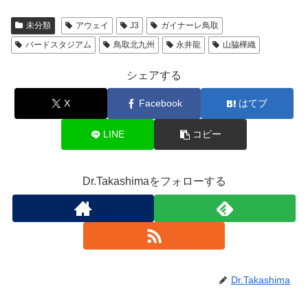
未分類
アウェイ
J3
ガイナーレ鳥取
バードスタジアム
鳥取北九州
永井龍
山脇樺織
シェアする
X
Facebook
はてブ
LINE
コピー
Dr.Takashimaをフォローする
Dr.Takashima