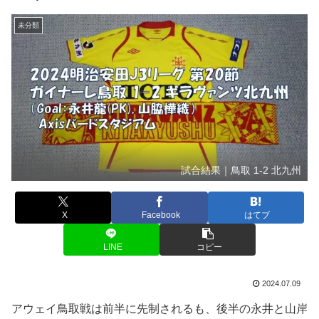
未分類
試合結果｜鳥取 1-2 北九州
X
Facebook
はてブ
LINE
コピー
2024.07.09
アウェイ鳥取戦は前半に先制されるも、後半の永井と山岸