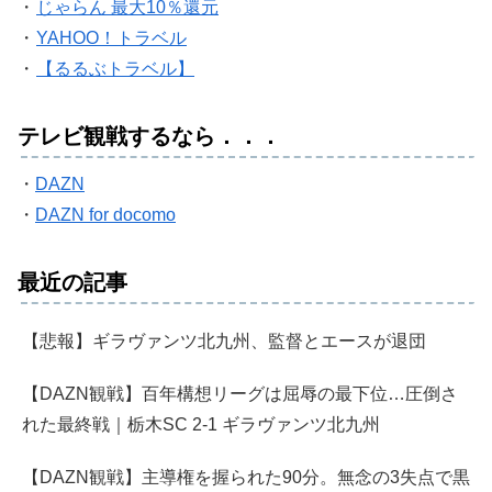
・
じゃらん 最大10％還元
・
YAHOO！トラベル
・
【るるぶトラベル】
テレビ観戦するなら．．．
・
DAZN
・
DAZN for docomo
最近の記事
【悲報】ギラヴァンツ北九州、監督とエースが退団
【DAZN観戦】百年構想リーグは屈辱の最下位…圧倒さ
れた最終戦｜栃木SC 2-1 ギラヴァンツ北九州
【DAZN観戦】主導権を握られた90分。無念の3失点で黒