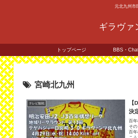
元北九州市
ギラヴァン
トップページ
BBS・Cha
宮崎北九州
【
テレビ観戦
決
百年
その
百年
こう