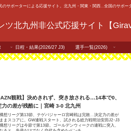
民のサポーターによる応援サイト。北九州・関東・関西...全国のサポー
ツ北九州非公式応援サイト【Giravan
t
日程・結果(2026/27 J3)
選手一覧(2026)
DAZN観戦】決めきれず、突き放される…14本で0、
定力の差が残酷に｜宮崎 3-0 北九州
構想リーグ第13節、テゲバジャーロ宮崎戦は完敗…決定力の差が
ままスコアに。GW連戦スタート、試される総力戦明治安田J2･J3
構想リーグは今節で第13節。ゴールデンウィークの連戦に突入、
なると、先発だけでなく交代を含めたベンチ...