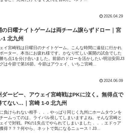
2026.04.29
闘の日曜ナイトゲームは両チーム譲らずドロー｜宮
1-1 北九州
ェイ宮崎戦は日曜日のナイトゲーム。こんな時間に遠征に行かれ
ポーター、本当にお疲れ様です。かなり忙しい展開の試合でした
勝ち点1を分け合いました。前節のドローを活かしたい明治安田J3
グは今節で第16節。今節はアウェイ、いちご宮崎...
2024.06.09
州ダービー、アウェイ宮崎戦はPKに泣く。無得点で
勝てない…｜宮崎 1-0 北九州
に負けられない相手．．．やっぱり同じく九州にホームタウンを
チームってのは、ライバル視してしまいますよね。そんな宮崎と
ェイで対戦。PKの1失点でやられてしまいました．．．エドゥア
獲得？？？何やら、ネットで気になるニュース！J3...