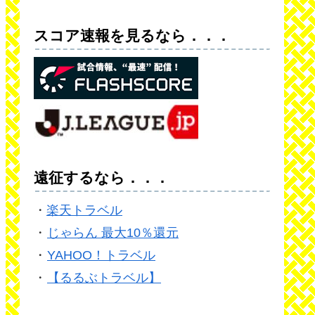
スコア速報を見るなら．．．
遠征するなら．．．
・
楽天トラベル
・
じゃらん 最大10％還元
・
YAHOO！トラベル
・
【るるぶトラベル】