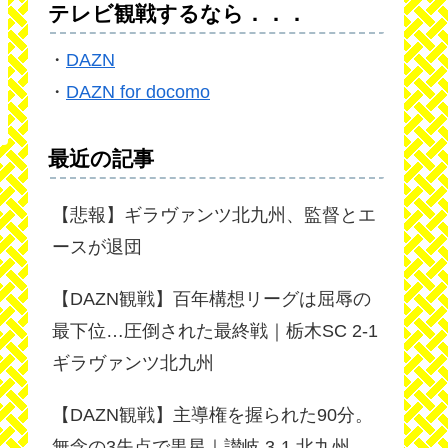
テレビ観戦するなら．．．
・
DAZN
・
DAZN for docomo
最近の記事
【悲報】ギラヴァンツ北九州、監督とエ
ースが退団
【DAZN観戦】百年構想リーグは屈辱の
最下位…圧倒された最終戦｜栃木SC 2-1
ギラヴァンツ北九州
【DAZN観戦】主導権を握られた90分。
無念の3失点で黒星｜讃岐 3-1 北九州