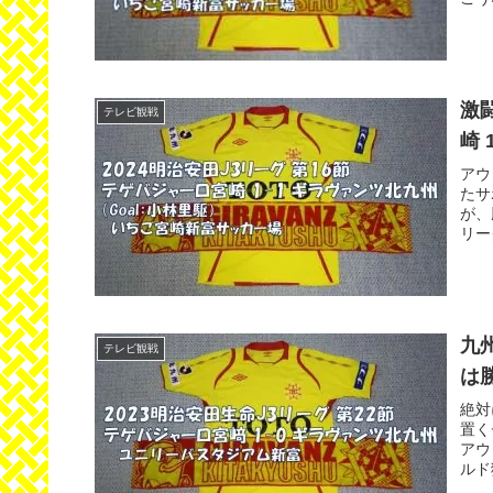
激
テレビ観戦
崎 
アウ
たサ
が、
リー
九
テレビ観戦
は
絶対
置く
アウ
ルド