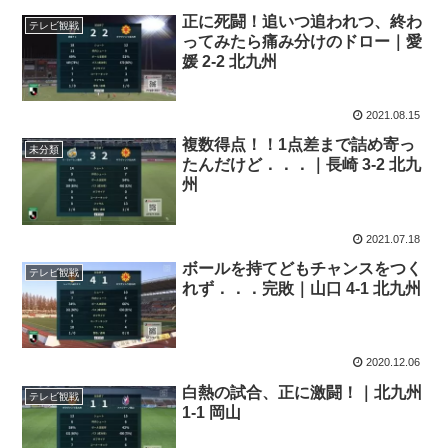
正に死闘！追いつ追われつ、終わ
テレビ観戦
ってみたら痛み分けのドロー｜愛
媛 2-2 北九州
2021.08.15
複数得点！！1点差まで詰め寄っ
未分類
たんだけど．．．｜長崎 3-2 北九
州
2021.07.18
ボールを持てどもチャンスをつく
テレビ観戦
れず．．．完敗｜山口 4-1 北九州
2020.12.06
白熱の試合、正に激闘！｜北九州
テレビ観戦
1-1 岡山