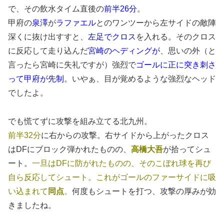
で、その飲水タイム直後の
前半26分
。
甲府の
泉澤
が
ラファエル
とのワンツーから左サイドの敵陣
深くに抜け出すすと、
左足でクロス
を入れる。そのクロス
に反応して走り込んだ
宮崎のヘディングが
、思いの外（と
言ったら宮崎に失礼ですが）強烈で
ゴールに正に突き刺さ
って甲府が先制
。いやぁ、目が覚めるような強烈なヘッド
でしたよ。
でも慌てずに攻撃を組み立てる北九州。
前半32分
に右からの攻撃。右サイドから上がったクロス
はDFにブロック弾かれたものの、
高橋大吾
が拾ってシュ
ート。
一旦はDFに防がれたものの、そのこぼれ球を再び
自ら反応してシュート。これがゴールのファーサイドに吸
い込まれて
同点
。
何度もシュートを打つ、攻撃の厚みが効
きましたね。