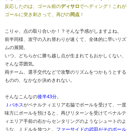
反応したのは、ゴール前の
ディサロ
でヘディング！これが
ゴールに突き刺さって、再びの
同点
！
こりゃ、点の取り合いか！？そんな予感がしますよね。
前半同様、攻守の入れ替わりが速くて、全体的に早いリズ
ムの展開。
いつ、どちらかに勝ち越し点が生まれてもおかしくない、
そんな雰囲気。
両チーム、選手交代などで攻撃のリズムをつかもうとする
ものの、なかなか決めきれない。
そんなこんなの
後半43分
。
Ｊバホス
がペナルティエリア右脇でボールを受けて、一度
味方にボールを預けると、再びリターンを受けてペナルテ
ィエリア手前の右からセンタリングのようなシュートのよ
うな、ミドルを放つと。
ファーサイドの武田がそのボール