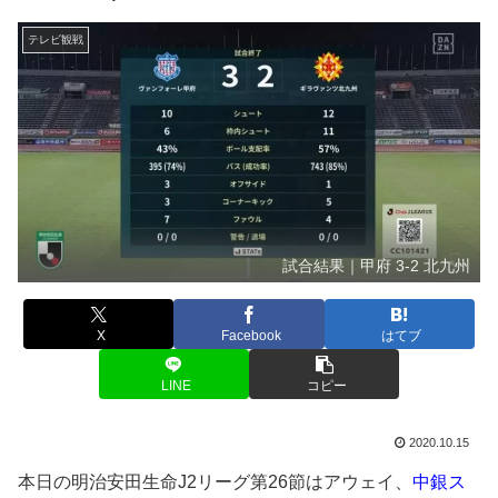
テレビ観戦
試合結果｜甲府 3-2 北九州
X
Facebook
はてブ
LINE
コピー
2020.10.15
本日の明治安田生命J2リーグ第26節はアウェイ、
中銀ス