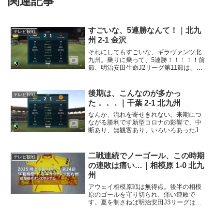
関連記事
すごいな、5連勝なんて！｜北九
テレビ観戦
州 2-1 金沢
それにしてもすごいな、ギラヴァンツ北
九州。乗りに乗って、5連勝！！！！！前
節、明治安田生命J2リーグ第11節は、ホ
ームにツエーゲン金沢を迎え撃つ一戦。
先発メンバーGK 31 永井堅梧DF 4 川上竜
DF 15 野口航DF 16 村松航太DF...
後期は、こんなのが多かっ
テレビ観戦
た．．．｜千葉 2-1 北九州
なんか、流れを寄せきれない。来期につ
ながる勝利です新型コロナの影響で、中
断あり、無観客あり、いろいろあったJ2
も今節が最終節。今日はアウェイ、フク
ダ電子アリーナに乗り込んで、ジェフユ
ナイテッド市原・千葉と対戦する一戦。
二戦連続でノーゴール、この時期
テレビ観戦
スタメンは、先発メンバ...
の連敗は痛い…｜相模原 1-0 北九
州
アウェイ相模原戦は無得点。後半の相模
原のゴールを守り切られ、痛い連敗で
す。夏を制さねば明治安田J3リーグは、
第24節。少しずつ、残りの試合数と勝ち