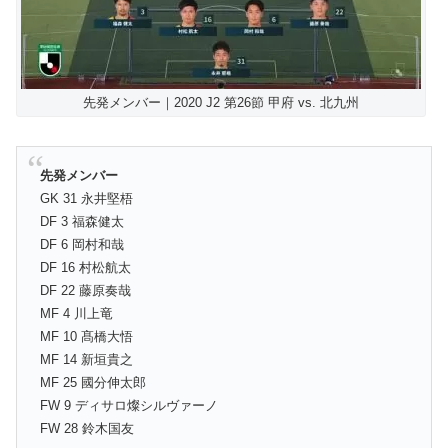
先発メンバー｜2020 J2 第26節 甲府 vs. 北九州
先発メンバー
GK 31 永井堅梧
DF 3 福森健太
DF 6 岡村和哉
DF 16 村松航太
DF 22 藤原奏哉
MF 4 川上竜
MF 10 髙橋大悟
MF 14 新垣貴之
MF 25 國分伸太郎
FW 9 ディサロ燦シルヴァーノ
FW 28 鈴木国友