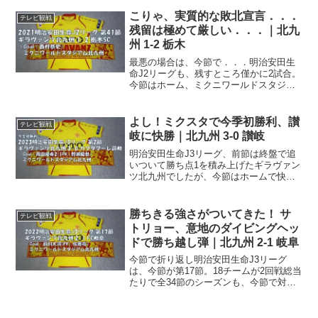
点と順位の重みが増してくる頃ですね。
J3もJ2も、夏場制するチームが昇格す
こりゃ、実質的な敗北宣言．．．
テレビ観戦
る、こう言っても過言...
残留は極めて厳しい．．．｜北九
州 1-2 栃木
最悪の場合は、今節で．．．明治安田生
命J2リーグも、残すところ僅かに2試合。
今節はホーム、ミクニワールドスタジア
ム北九州に栃木SCを迎え撃つ一戦。北九
州の結果と、他会場の試合結果如何によ
っては、今節でJ3降格が決まりかねな
よし！ミクスタで今季初勝利、讃
テレビ観戦
い、とてつもなく重...
岐に快勝｜北九州 3-0 讃岐
明治安田生命J3リーグ、前節は終盤で追
いついて勝ち点1を積み上げたギラヴァン
ツ北九州でしたが、今節はホームで快勝♪
ここから連勝、そしてJ2へ！今節もホー
ム先週開幕しました明治安田生命J3リー
グ。ギラヴァンツ北九州は初戦も第2戦も
勝ちきる強さがついてきた！ サ
テレビ観戦
ホームという...
トリョー、意地のダイビングヘッ
ドで勝ち越し弾｜北九州 2-1 岐阜
今節で折り返し明治安田生命J3リーグ
は、今節が第17節。18チームが2回戦総当
たりで全34節のシーズンも、今節で対戦
が一回りして折り返しとなります。ここ
何試合か良い内容の戦いが続いていまし
たし、前節は鳥取に勝利していますし、