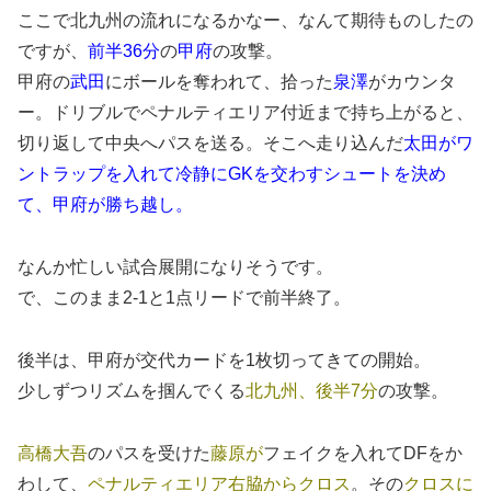
ここで北九州の流れになるかなー、なんて期待ものしたの
ですが、
前半36分
の
甲府
の攻撃。
甲府の
武田
にボールを奪われて、拾った
泉澤
がカウンタ
ー。ドリブルでペナルティエリア付近まで持ち上がると、
切り返して中央へパスを送る。そこへ走り込んだ
太田がワ
ントラップを入れて冷静にGKを交わすシュートを決め
て、甲府が勝ち越し。
なんか忙しい試合展開になりそうです。
で、このまま2-1と1点リードで前半終了。
後半は、甲府が交代カードを1枚切ってきての開始。
少しずつリズムを掴んでくる
北九州、後半7分
の攻撃。
高橋大吾
のパスを受けた
藤原が
フェイクを入れてDFをか
わして、
ペナルティエリア右脇からクロス
。その
クロスに