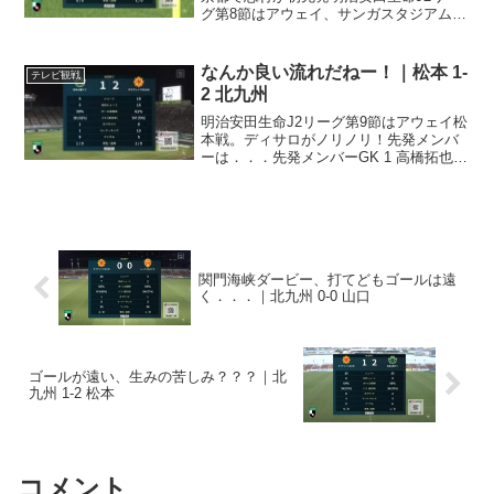
グ第8節はアウェイ、サンガスタジアムに
乗り込んで京都と対する一戦。スタメン
を見てみますと．．．先発メンバーGK
31 志村滉DF 5 村松航太DF 6 岡村和哉DF
なんか良い流れだねー！｜松本 1-
テレビ観戦
...
2 北九州
明治安田生命J2リーグ第9節はアウェイ松
本戦。ディサロがノリノリ！先発メンバ
ーは．．．先発メンバーGK 1 高橋拓也
DF 3 福森健太DF 6 岡村和哉DF 15 野口
航DF 16 村松航太MF 10 高橋大悟MF 17
加藤弘堅MF 25...
関門海峡ダービー、打てどもゴールは遠
く．．．｜北九州 0-0 山口
ゴールが遠い、生みの苦しみ？？？｜北
九州 1-2 松本
コメント