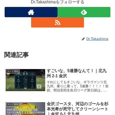
Dr.Takashimaをフォローする
Dr.Takashima
関連記事
すごいな、5連勝なんて！｜北九
テレビ観戦
州 2-1 金沢
それにしてもすごいな、ギラヴァンツ北
九州。乗りに乗って、5連勝！！！！！前
節、明治安田生命J2リーグ第11節は、ホ
ームにツエーゲン金沢を迎え撃つ一戦。
先発メンバーGK 31 永井堅梧DF 4 川上竜
DF 15 野口航DF 16 村松航太DF...
金沢ゴースタ、河辺のゴールを杉
テレビ観戦
本光希が死守してクリーンシート
｜金沢 0-1 北九州