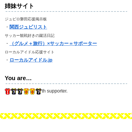
姉妹サイト
ジュビロ磐田応援掲示板
・
関西ジュビリスト
サッカー観戦好きの蹴活日記
・
（グルメ＋旅行）×サッカー＝サポーター
ローカルアイドル応援サイト
・
ローカルアイドル.jp
You are…
th supporter.