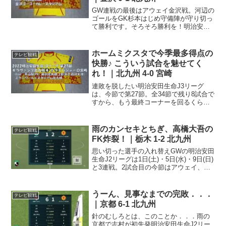
GW連戦の最後はアウェイ金沢戦。河辺の
ゴールをGK杉本はじめ守備陣が守り切っ
て勝利です。そろそろ勝利を！明治安田
J3リーグは今節で第12節。なにせリーグ
戦、4試合勝利なしという状況というギラ
ヴァンツ北九州。内容なんかどうでも良
ホームミクスタで今季最多得点の
テレビ観戦
いので、今日は...
快勝♪ こういう試合を魅せてく
れ！｜北九州 4-0 宮崎
連敗を脱したい明治安田生命J3リーグ
は、今節で第27節。全34節で残り8試合で
すから、もう最終コーナーを回るくらい
のところですよねー。我らが北九州は三
連敗中．．.なかなか流れに乗り切れない
まま、ここまで来てしまいましたが、一
雨のカンセキとちぎ、高橋大吾の
テレビ観戦
つでも順位を上げ...
FK炸裂！｜栃木 1-2 北九州
思い切った選手の入れ替えGWの明治安田
生命J2リーグは1日(土)・5日(水)・9日(日)
と3連戦。2試合目の今節はアウェイ、カ
ンセキスタジアムとちぎに乗り込んで栃
木SCと対する一戦。スタメンを見てみま
すと、先発メンバーGK 1 吉丸絢梓DF...
うーん、見事なまでの完敗．．．
テレビ観戦
｜京都 6-1 北九州
針のむしろとは、このことか．．．雨の
京都で志村が初先発明治安田生命J2リー