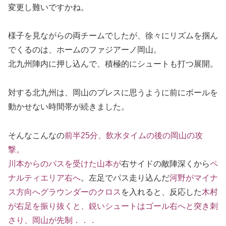
変更し難いですかね。
様子を見ながらの両チームでしたが、徐々にリズムを掴ん
でくるのは、ホームのファジアーノ岡山。
北九州陣内に押し込んで、積極的にシュートも打つ展開。
対する北九州は、岡山のプレスに思うように前にボールを
動かせない時間帯が続きました。
そんなこんなの
前半25分、飲水タイムの後の岡山の攻
撃。
川本からのパスを受けた山本が
右サイドの敵陣深くから
ペ
ナルティエリア右へ
。左足でパス走り込んだ
河野がマイナ
ス方向へグラウンダーのクロス
を入れると、反応した
木村
が右足を振り抜くと、鋭いシュートはゴール右へと突き刺
さり、岡山が先制．．．