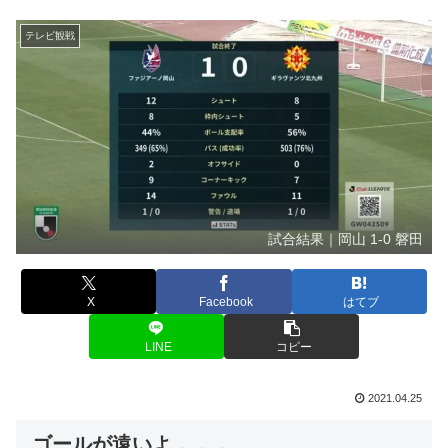
テレビ観戦
試合結果｜岡山 1-0 磐田
X
Facebook
はてブ
LINE
コピー
2021.04.25
ゴールが遠いよ．．．