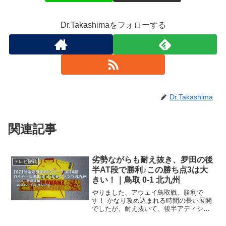
Dr.Takashimaをフォローする
Dr.Takashima
関連記事
劣勢ながらも耐え抜き、夛田の後
テレビ観戦
半AT段で勝利♪この勝ち点3は大
きい！｜鳥取 0-1 北九州
やりました、アウェイ鳥取戦、勝利で
す！ かなり攻め込まれる時間の長い展開
でしたが、耐え抜いて、後半アディショ
ナルタイムの夛田のゴールで勝利で
す！！なかなかトンネル抜けられず明治