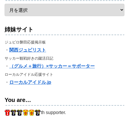
姉妹サイト
ジュビロ磐田応援掲示板
・
関西ジュビリスト
サッカー観戦好きの蹴活日記
・
（グルメ＋旅行）×サッカー＝サポーター
ローカルアイドル応援サイト
・
ローカルアイドル.jp
You are…
th supporter.