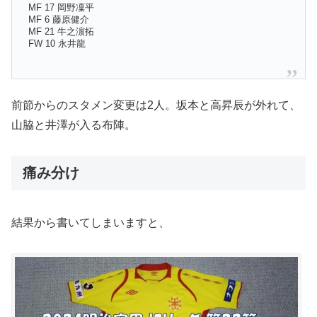
MF 17 岡野凜平
MF 6 藤原健介
MF 21 牛之濵拓
FW 10 永井龍
前節からのスタメン変更は2人。坂本と高昇辰が外れて、
山脇と井澤が入る布陣。
痛み分け
結果から書いてしまいますと、