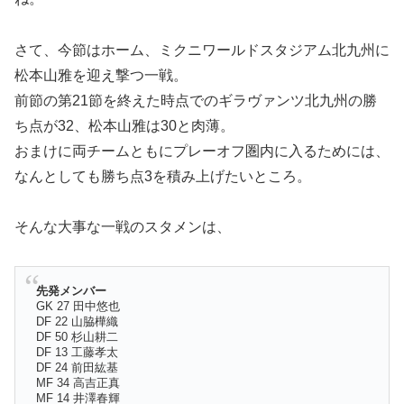
さて、今節はホーム、ミクニワールドスタジアム北九州に
松本山雅を迎え撃つ一戦。
前節の第21節を終えた時点でのギラヴァンツ北九州の勝
ち点が32、松本山雅は30と肉薄。
おまけに両チームともにプレーオフ圏内に入るためには、
なんとしても勝ち点3を積み上げたいところ。
そんな大事な一戦のスタメンは、
先発メンバー
GK 27 田中悠也
DF 22 山脇樺織
DF 50 杉山耕二
DF 13 工藤孝太
DF 24 前田紘基
MF 34 高吉正真
MF 14 井澤春輝