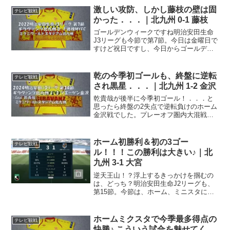
安田生命J3リーグは今節で第14節。ここ
激しい攻防、しかし藤枝の壁は固
テレビ観戦
まで13節戦ってきた訳で...
かった．．．｜北九州 0-1 藤枝
ゴールデンウィークですね明治安田生命
J3リーグも今節で第7節。今日は金曜日で
すけど祝日ですし、今日からゴールデン
ウイーク突入！ってことで、今日・明
日・明後日に第7節、5月4日(水・祝)が第
8節という日程。GWですし、今は国内、
乾の今季初ゴールも、終盤に逆転
テレビ観戦
どこにも緊急事...
され黒星．．．｜北九州 1-2 金沢
乾貴哉が後半に今季初ゴール！．．．と
思ったら終盤の2失点で逆転負けのホーム
金沢戦でした。プレーオフ圏内大混戦明
治安田J3リーグも今節で第34節。今日の
試合も含めて残り5試合、いよいよホント
に最終コーナー回って最後の直線コース
ホーム初勝利＆初の3ゴー
テレビ観戦
に入ったって感じ...
ル！！！この勝利は大きい♪｜北
九州 3-1 大宮
逆天王山！？浮上するきっかけを掴むの
は、どっち？明治安田生命J2リーグも、
第15節。今節は、ホーム、ミニスタに大
宮アルディージャを迎え撃つ一戦。この
両チーム、ともに勝ち点11と下位に低
迷、この一戦は中位、そして上位へと浮
ホームミクスタで今季最多得点の
テレビ観戦
上するきっかけとする...
快勝♪ こういう試合を魅せてく