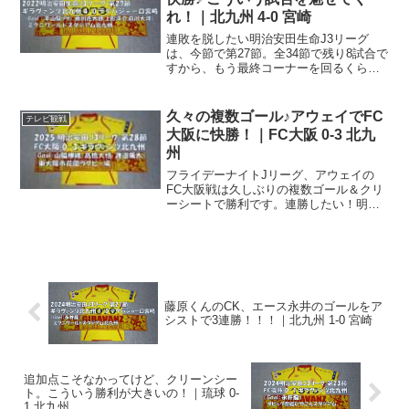
れ！｜北九州 4-0 宮崎
連敗を脱したい明治安田生命J3リーグ
は、今節で第27節。全34節で残り8試合で
すから、もう最終コーナーを回るくらい
のところですよねー。我らが北九州は三
連敗中．．.なかなか流れに乗り切れない
まま、ここまで来てしまいましたが、一
久々の複数ゴール♪アウェイでFC
テレビ観戦
つでも順位を上げ...
大阪に快勝！｜FC大阪 0-3 北九
州
フライデーナイトJリーグ、アウェイの
FC大阪戦は久しぶりの複数ゴール＆クリ
ーシートで勝利です。連勝したい！明治
安田J3リーグは、今節で第28節。今節は
J3で、というかJ1・J2も含めてJリーグ
で唯一のフライデーナイトJリーグとなっ
た今晩でし...
藤原くんのCK、エース永井のゴールをア
シストで3連勝！！！｜北九州 1-0 宮崎
追加点こそなかってけど、クリーンシー
ト。こういう勝利が大きいの！｜琉球 0-
1 北九州