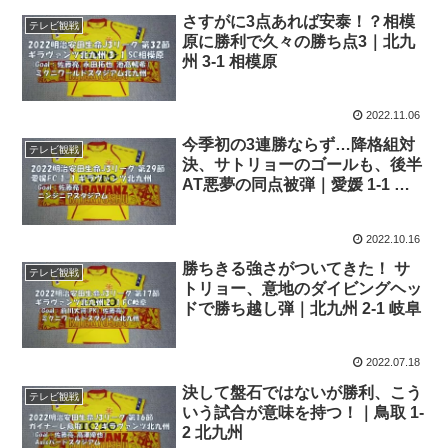
さすがに3点あれば安泰！？相模
テレビ観戦
原に勝利で久々の勝ち点3｜北九
州 3-1 相模原
2022.11.06
今季初の3連勝ならず…降格組対
テレビ観戦
決、サトリョーのゴールも、後半
AT悪夢の同点被弾｜愛媛 1-1 北
九州
2022.10.16
勝ちきる強さがついてきた！ サ
テレビ観戦
トリョー、意地のダイビングヘッ
ドで勝ち越し弾｜北九州 2-1 岐阜
2022.07.18
決して盤石ではないが勝利、こう
テレビ観戦
いう試合が意味を持つ！｜鳥取 1-
2 北九州