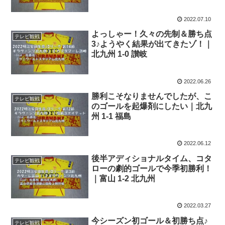
2022.07.10
よっしゃー！久々の先制＆勝ち点
テレビ観戦
3♪ようやく結果が出てきたゾ！｜
北九州 1-0 讃岐
2022.06.26
勝利こそなりませんでしたが、こ
テレビ観戦
のゴールを起爆剤にしたい｜北九
州 1-1 福島
2022.06.12
後半アディショナルタイム、コタ
テレビ観戦
ローの劇的ゴールで今季初勝利！
｜富山 1-2 北九州
2022.03.27
今シーズン初ゴール＆初勝ち点♪
テレビ観戦