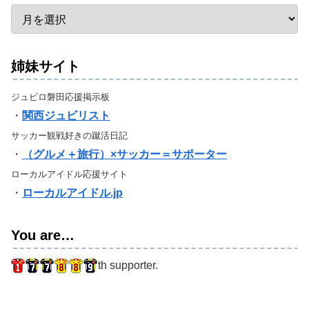
姉妹サイト
ジュビロ磐田応援掲示板
・
関西ジュビリスト
サッカー観戦好きの蹴活日記
・
（グルメ＋旅行）×サッカー＝サポーター
ローカルアイドル応援サイト
・
ローカルアイドル.jp
You are…
th supporter.