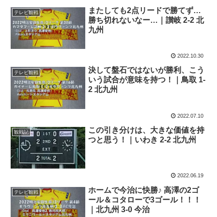
またしても2点リードで勝てず…
テレビ観戦
勝ち切れないなー…｜讃岐 2-2 北
九州
2022.10.30
決して盤石ではないが勝利、こう
テレビ観戦
いう試合が意味を持つ！｜鳥取 1-
2 北九州
2022.07.10
この引き分けは、大きな価値を持
観戦記
つと思う！｜いわき 2-2 北九州
2022.06.19
ホームで今治に快勝♪ 高澤の2ゴ
テレビ観戦
ール＆コタローで3ゴール！！！
｜北九州 3-0 今治