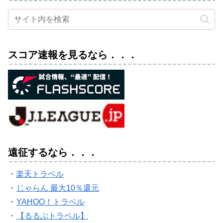
スコア速報を見るなら．．．
遠征するなら．．．
・
楽天トラベル
・
じゃらん 最大10％還元
・
YAHOO！トラベル
・
【るるぶトラベル】