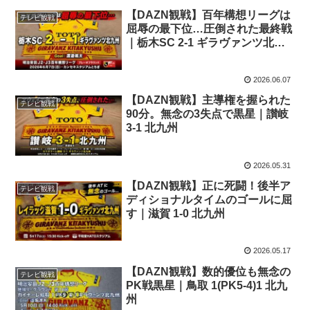
【DAZN観戦】百年構想リーグは
テレビ観戦
屈辱の最下位…圧倒された最終戦
｜栃木SC 2-1 ギラヴァンツ北九
州
2026.06.07
【DAZN観戦】主導権を握られた
テレビ観戦
90分。無念の3失点で黒星｜讃岐
3-1 北九州
2026.05.31
【DAZN観戦】正に死闘！後半ア
テレビ観戦
ディショナルタイムのゴールに屈
す｜滋賀 1-0 北九州
2026.05.17
【DAZN観戦】数的優位も無念の
テレビ観戦
PK戦黒星｜鳥取 1(PK5-4)1 北九
州