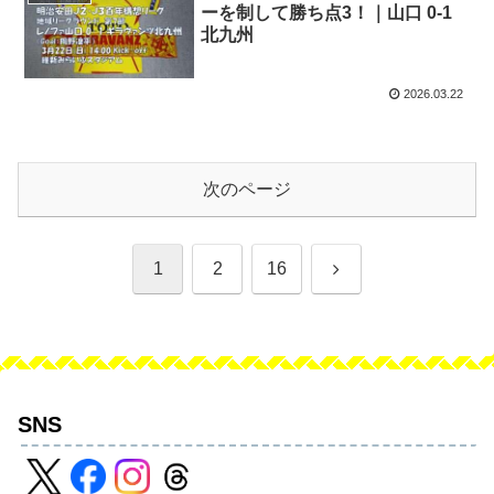
ーを制して勝ち点3！｜山口 0-1
北九州
2026.03.22
次のページ
次
1
2
16
へ
SNS