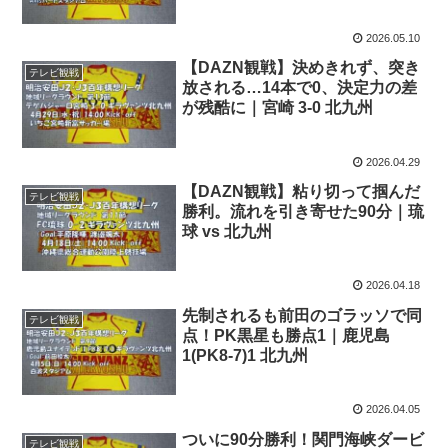
2026.05.10
【DAZN観戦】決めきれず、突き
テレビ観戦
放される…14本で0、決定力の差
が残酷に｜宮崎 3-0 北九州
2026.04.29
【DAZN観戦】粘り切って掴んだ
テレビ観戦
勝利。流れを引き寄せた90分｜琉
球 vs 北九州
2026.04.18
先制されるも前田のゴラッソで同
テレビ観戦
点！PK黒星も勝点1｜鹿児島
1(PK8-7)1 北九州
2026.04.05
ついに90分勝利！関門海峡ダービ
テレビ観戦