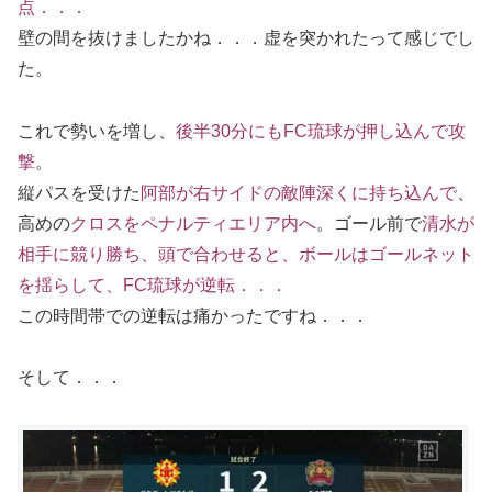
点．．．
壁の間を抜けましたかね．．．虚を突かれたって感じでし
た。
これで勢いを増し、
後半30分にもFC琉球が押し込んで攻
撃
。
縦パスを受けた
阿部が右サイドの敵陣深くに持ち込んで
、
高めの
クロスをペナルティエリア内へ
。ゴール前で
清水が
相手に競り勝ち、頭で合わせると、ボールはゴールネット
を揺らして、FC琉球が逆転．．．
この時間帯での逆転は痛かったですね．．．
そして．．．