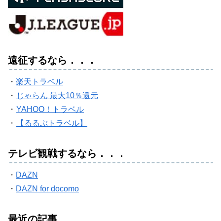
遠征するなら．．．
・
楽天トラベル
・
じゃらん 最大10％還元
・
YAHOO！トラベル
・
【るるぶトラベル】
テレビ観戦するなら．．．
・
DAZN
・
DAZN for docomo
最近の記事