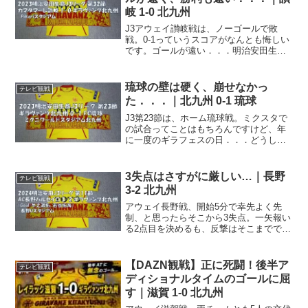
岐 1-0 北九州
J3アウェイ讃岐戦は、ノーゴールで敗
戦。0-1っていうスコアがなんとも悔しい
です。ゴールが遠い．．．明治安田生命
J3リーグは今節で第32節。残り試合が少
なくなってくると、少し上のチームとの
勝ち点差、思いっきり意識し始めます
琉球の壁は硬く、崩せなかっ
テレビ観戦
ね。そして得失点差...
た．．．｜北九州 0-1 琉球
J3第23節は、ホーム琉球戦。ミクスタで
の試合ってことはもちろんですけど、年
に一度のギラフェスの日．．．どうして
も勝ちたかったんですけどね、琉球の壁
を崩しきれませんでした。ギラフェス明
治安田生命J3リーグは今節で第23節。今
3失点はさすがに厳しい…｜長野
テレビ観戦
節はホーム、FC...
3-2 北九州
アウェイ長野戦、開始5分で幸先よく先
制、と思ったらそこから3失点。一矢報い
る2点目を決めるも、反撃はそこまででし
た。なかなか波に乗れないどうにもこう
にも、ここ数年のギラヴァンツ北九州、
巧く波に乗り切れないんですよね。試合
【DAZN観戦】正に死闘！後半ア
テレビ観戦
内容は悪くはないけど...
ディショナルタイムのゴールに屈
す｜滋賀 1-0 北九州