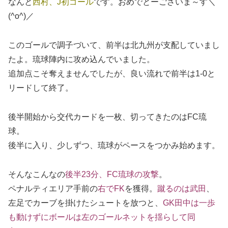
なんと
西村、J初ゴール
です。おめでとーございま～す＼
(^o^)／
このゴールで調子づいて、前半は北九州が支配していまし
たよ。琉球陣内に攻め込んでいました。
追加点こそ奪えませんでしたが、良い流れで前半は1-0と
リードして終了。
後半開始から交代カードを一枚、切ってきたのはFC琉
球。
後半に入り、少しずつ、琉球がペースをつかみ始めます。
そんなこんなの
後半23分、FC琉球の攻撃
。
ペナルティエリア手前の
右でFK
を獲得。
蹴るのは武田
、
左足でカーブを掛けたシュートを放つと、
GK田中は一歩
も動けずにボールは左のゴールネットを揺らして同