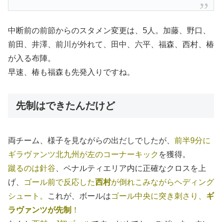
中断前の前節からのスタメン変更は、5人。加藤、野口、
前田、井澤、前川が外れて、田中、六平、福森、西村、椿
が入る布陣。
早速、椿も福森も先発入りですね。
先制はできたんだけど
両チーム、様子を見ながらの出だしでしたが、
前半9分に
ギラヴァンツ北九州が左のコーナーキック
を獲得。
蹴るのは針谷
、ペナルティエリア内に正確なクロスを上
げ、
ゴール前で反応した
西村
が倒れこみながらヘディング
シュート。
これが、ボールは
ゴール中央に突き刺さり、
ギ
ラヴァンツが先制
！