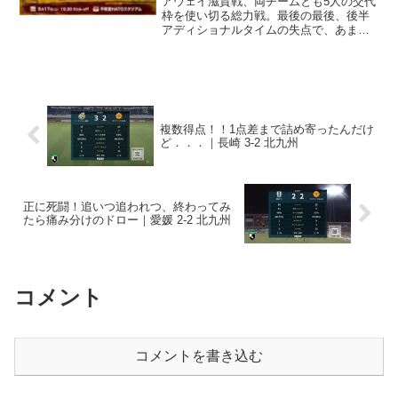
アウェイ滋賀戦、両チームとも5人の交代
枠を使い切る総力戦。最後の最後、後半
アディショナルタイムの失点で、あまり
にも悔しい黒星となってしまいました。
残り2試合明治安田J2・J3百年構想リーグ
は今節で第17節。今節を含めて、残り2試
合です。今節...
複数得点！！1点差まで詰め寄ったんだけ
ど．．．｜長崎 3-2 北九州
正に死闘！追いつ追われつ、終わってみ
たら痛み分けのドロー｜愛媛 2-2 北九州
コメント
コメントを書き込む