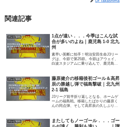
Dr.Takashima
関連記事
1点が遠い．．．今季はこんな試
テレビ観戦
合が多いのよね｜鹿児島 1-0 北九
州
素早い英断に拍手！明治安田生命J3リー
グは、今節で第25節。今節はアウェイ、
白波スタジアムに乗り込んで、鹿児島ユ
ナイテッドに挑む一戦。当初は9月18日に
予定されていた、この一戦。台風14号が
接近、九州全体的に18日は大雨＆暴風が
藤原健介の移籍後初ゴール＆高昇
テレビ観戦
予想されると...
辰の勝越し弾で福島撃破｜北九州
2-1 福島
J3リーグ前半折り返しとなる、ホームゲ
ームの福島戦。移籍したばかりの藤原く
んの同点弾、そして高昇辰の久しぶりの
ゴールで勝利！一通りの対戦終了明治安
田J3リーグは今節で第19節。20チームが
ホーム＆アウェイ総当たりのリーグ戦な
またしてもノーゴール．．．ゴー
テレビ観戦
ので、今節で前半...
ルが遠く、勝利も遠い．．．｜讃