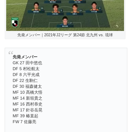
先発メンバー｜2021年J2リーグ 第24節 北九州 vs. 琉球
先発メンバー
GK 27 田中悠也
DF 5 村松航太
DF 8 六平光成
DF 22 生駒仁
DF 30 福森健太
MF 10 髙橋大悟
MF 14 新垣貴之
MF 16 西村恭史
MF 17 針谷岳晃
MF 39 椿直起
FW 7 佐藤亮